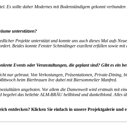
el. Es sollte daher Modernes mit Bodenständigem gekonnt verbunden sei
räume unterstützen?
dlicher Projekte unterstützt und konnte uns auch dieses Mal aufs Neu
rdert. Beides konnte Fenster Schmidinger exzellent erfüllen sowie mi
nkrete Events oder Veranstaltungen, die geplant sind? Gibt es ein b
nicht nur gebraut. Von Verkostungen, Präsentationen, Private-Dining, 
n Mittwoch beim Bierbrauen live dabei mit Biersommelier Manfred.
Spezialitäten angeboten. Vor allem die Damenwelt wird erstmals mit ei
egehrt das beliebte ALM-BRÄU hellblond und dunkelblond. Alles über
eich entdecken? Klicken Sie einfach in unsere Projektgalerie und 