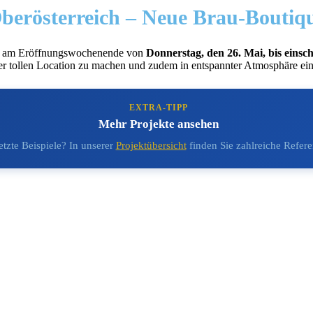
berösterreich –
Neue Brau-Boutique
en, am Eröffnungswochenende von
Donnerstag, den 26. Mai, bis einsc
eser tollen Location zu machen und zudem in entspannter Atmosphäre ei
EXTRA-TIPP
Mehr Projekte ansehen
tzte Beispiele? In unserer
Projektübersicht
finden Sie zahlreiche Refere