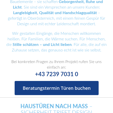
Bauelemente – sie schaffen
Geborgenheit, Ruhe und
Licht
. Sie sind ein Versprechen an unsere Kunden:
Langlebigkeit, Qualität und Handschlagqualität
–
gefertigt in Oberösterreich, mit einem feinen Gespür für
Design und mit echter Leidenschaft montiert.
Wir gestalten Eingänge, die Menschen willkommen
heißen. Für Familien, die Wärme suchen. Für Menschen,
die
Stille schätzen – und Licht lieben
. Für alle, die auf ein
Zuhause setzen, das genauso echt ist wie sie selbst.
Bei konkreten Fragen zu Ihrem Projekt rufen Sie uns
einfach an:
+43 7239 7031 0
Beratungstermin Türen buchen
HAUSTÜREN NACH MASS
–
SICHERHEIT TRIFFT DESIGN