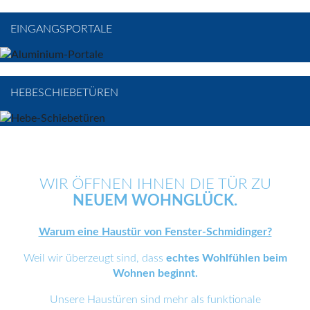
EINGANGSPORTALE
HEBESCHIEBETÜREN
WIR ÖFFNEN IHNEN DIE TÜR ZU
NEUEM WOHNGLÜCK.
Warum eine Haustür von Fenster-Schmidinger?
Weil wir überzeugt sind, dass
echtes Wohlfühlen beim
Wohnen beginnt.
Unsere Haustüren sind mehr als funktionale