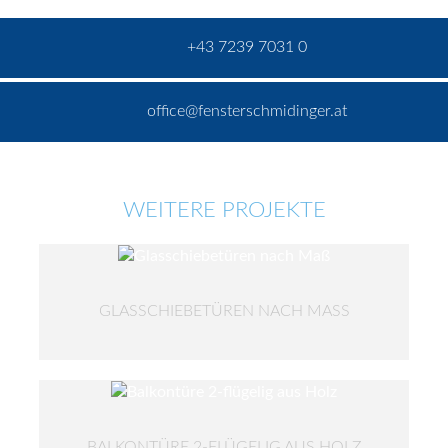
+43 7239 7031 0
office@fensterschmidinger.at
WEITERE PROJEKTE
GLASSCHIEBETÜREN NACH MASS
BALKONTÜRE 2-FLÜGELIG AUS HOLZ