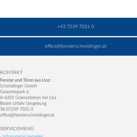
+43 7239 7031 0
office@fensterschmidinger.at
KONTAKT
Fenster und Türen aus Linz:
Schmidinger GmbH
Gewerbepark 6
A-4201 Gramastetten bei Linz
Bezirk Urfahr Umgebung
Tel 07239 7031 0
office@fensterschmidinger.at
SERVICEMENÜ
- Infomaterial bestellen