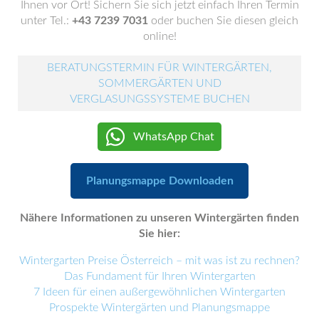
Ihnen vor Ort! Sichern Sie sich jetzt einfach Ihren Termin
unter Tel.:
+43 7239 7031
oder buchen Sie diesen gleich
online!
BERATUNGSTERMIN FÜR WINTERGÄRTEN,
SOMMERGÄRTEN UND
VERGLASUNGSSYSTEME BUCHEN
WhatsApp Chat
Planungsmappe Downloaden
Nähere Informationen zu unseren Wintergärten finden
Sie hier:
Wintergarten Preise Österreich – mit was ist zu rechnen?
Das Fundament für Ihren Wintergarten
7 Ideen für einen außergewöhnlichen Wintergarten
Prospekte Wintergärten und Planungsmappe