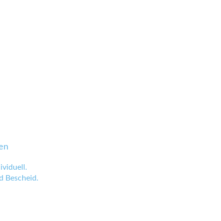
en
viduell.
 Bescheid.