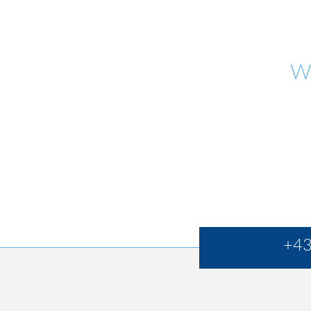
W
+43