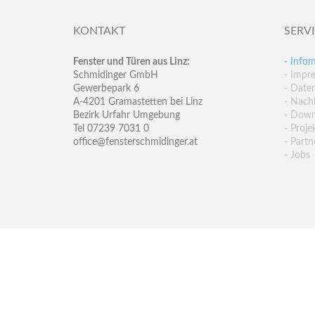
KONTAKT
SERV
Fenster und Türen aus Linz:
- Infom
Schmidinger GmbH
- Impr
Gewerbepark 6
- Date
A-4201 Gramastetten bei Linz
- Nachh
Bezirk Urfahr Umgebung
- Down
Tel 07239 7031 0
- Proje
office@fensterschmidinger.at
- Partn
- Jobs