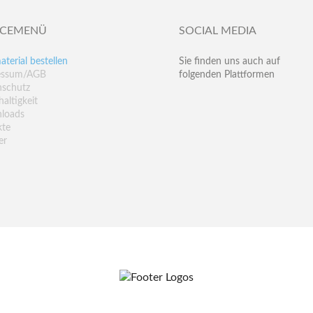
ICEMENÜ
SOCIAL MEDIA
aterial bestellen
Sie finden uns auch auf
essum/AGB
folgenden Plattformen
nschutz
altigkeit
loads
kte
er