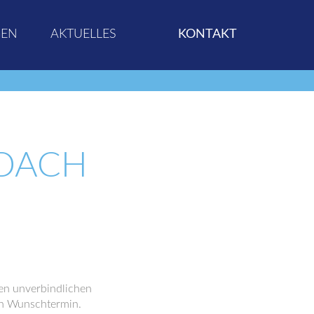
GEN
AKTUELLES
KONTAKT
DACH
nen unverbindlichen
n Wunschtermin.