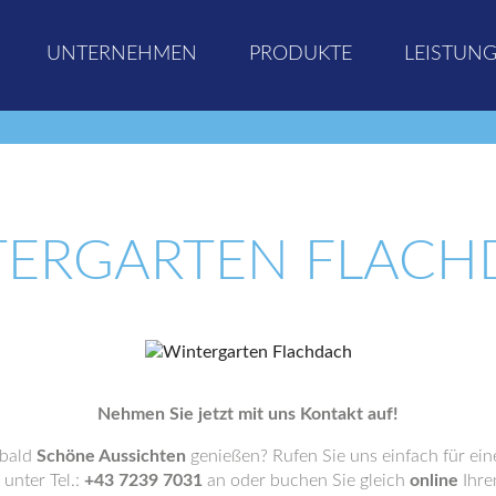
UNTERNEHMEN
PRODUKTE
LEISTUN
TERGARTEN FLACH
Nehmen Sie jetzt mit uns Kontakt auf!
 bald
Schöne Aussichten
genießen? Rufen Sie uns einfach für ei
unter Tel.:
+43 7239 7031
an oder buchen Sie gleich
online
Ihre