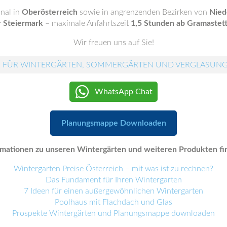
onal in
Oberösterreich
sowie in angrenzenden Bezirken von
Nied
r Steiermark
– maximale Anfahrtszeit
1,5 Stunden ab Gramastet
Wir freuen uns auf Sie!
 FÜR WINTERGÄRTEN, SOMMERGÄRTEN UND VERGLASUN
WhatsApp Chat
Planungsmappe Downloaden
mationen zu unseren Wintergärten und weiteren Produkten fin
Wintergarten Preise Österreich – mit was ist zu rechnen?
Das Fundament für Ihren Wintergarten
7 Ideen für einen außergewöhnlichen Wintergarten
Poolhaus mit Flachdach und Glas
Prospekte Wintergärten und Planungsmappe downloaden