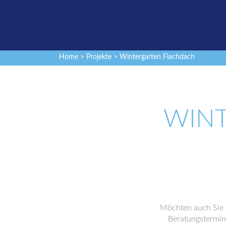
Home
>
Projekte
> Wintergarten Flachdach
WIN
Möchten auch Sie
Beratungstermin 