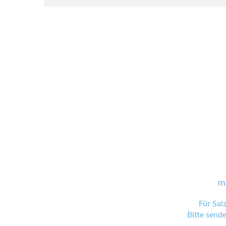
m
Für Sal
Bitte send