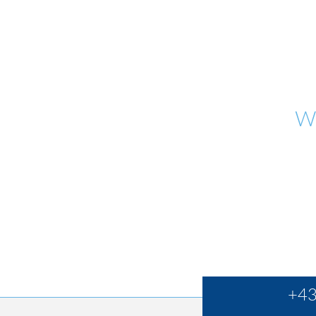
W
+43