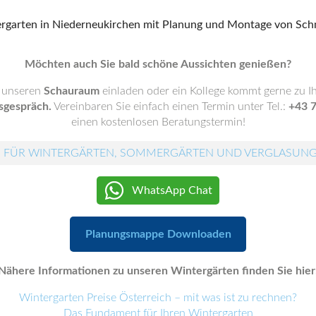
Möchten auch Sie bald schöne Aussichten genießen?
n unseren
Schauraum
einladen oder ein Kollege kommt gerne zu 
sgespräch.
Vereinbaren Sie einfach einen Termin unter Tel.:
+43 
einen kostenlosen Beratungstermin!
 FÜR WINTERGÄRTEN, SOMMERGÄRTEN UND VERGLASUN
WhatsApp Chat
Planungsmappe Downloaden
Nähere Informationen zu unseren Wintergärten finden Sie hier
Wintergarten Preise Österreich – mit was ist zu rechnen?
Das Fundament für Ihren Wintergarten