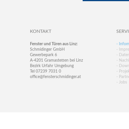
KONTAKT
SERV
Fenster und Türen aus Linz:
- Infom
Schmidinger GmbH
- Impr
Gewerbepark 6
- Date
A-4201 Gramastetten bei Linz
- Nachh
Bezirk Urfahr Umgebung
- Down
Tel 07239 7031 0
- Proje
office@fensterschmidinger.at
- Partn
- Jobs