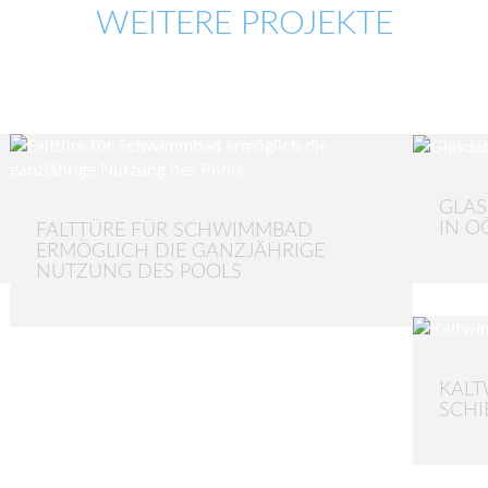
WEITERE PROJEKTE
GLA
IN O
FALTTÜRE FÜR SCHWIMMBAD
ERMÖGLICH DIE GANZJÄHRIGE
NUTZUNG DES POOLS
KALT
SCH