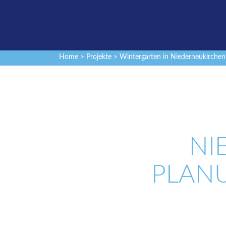
Home
>
Projekte
> Wintergarten in Niederneukirche
NI
PLAN