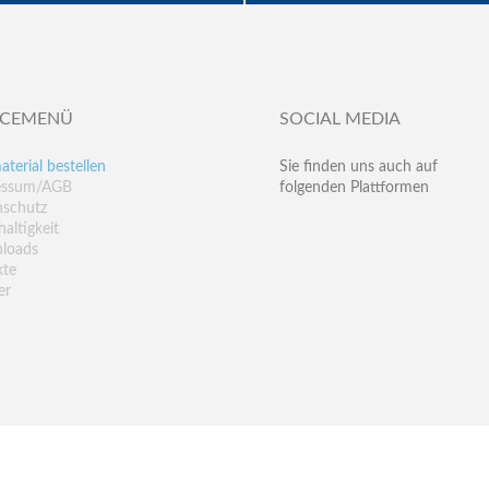
ICEMENÜ
SOCIAL MEDIA
aterial bestellen
Sie finden uns auch auf
essum/AGB
folgenden Plattformen
nschutz
altigkeit
loads
kte
er