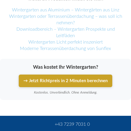
Wintergarten aus Aluminium – Wintergärten aus Linz
Wintergarten oder Terrassenüberdachung – was soll ich
nehmen?
Downloadbereich – Wintergarten Prospekte und
Leitfäden
Wintergarten Licht perfekt inszeniert
Moderne Terrassenüberdachung von Sunflex
Was kostet Ihr Wintergarten?
→ Jetzt Richtpreis in 2 Minuten berechnen
Kostenlos. Unverbindlich. Ohne Anmeldung.
+43 7239 7031 0