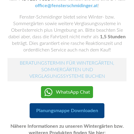
office@fensterschmidinger.at
!
Fenster-Schmidinger bietet seine Winter- bzw.
Sommergärten sowie weitere Verglasungssysteme in
Oberösterreich plus Umgebung an. Bitte beachten Sie
dabei aber, dass die Fahrtzeit nicht mehr als
1,5 Stunden
beträgt. Dies garantiert eine rasche Reaktionszeit und
ordentlichen Service auch nach dem Kauf!
BERATUNGSTERMIN FÜR WINTERGÄRTEN,
SOMMERGÄRTEN UND
VERGLASUNGSSYSTEME BUCHEN
WhatsApp Chat
Planungsmappe Downloaden
Nähere Informationen zu unseren Wintergärten bzw.
weiteren Produkten finden Sie hier: