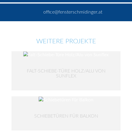
office@fensterschmidinger.at
WEITERE PROJEKTE
FALT-SCHIEBE-TÜRE HOLZ/ALU VON
SUNFLEX
SCHIEBETÜREN FÜR BALKON