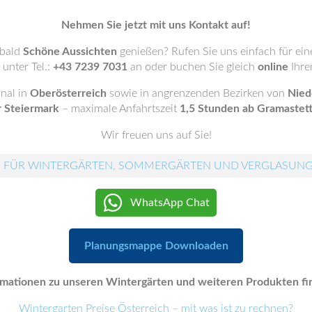
Nehmen Sie jetzt mit uns Kontakt auf!
 bald
Schöne Aussichten
genießen? Rufen Sie uns einfach für ei
unter Tel.:
+43 7239 7031
an oder buchen Sie gleich
online
Ihre
onal in
Oberösterreich
sowie in angrenzenden Bezirken von
Nied
r Steiermark
– maximale Anfahrtszeit
1,5 Stunden ab Gramastet
Wir freuen uns auf Sie!
 FÜR WINTERGÄRTEN, SOMMERGÄRTEN UND VERGLASUN
WhatsApp Chat
Planungsmappe Downloaden
mationen zu unseren Wintergärten und weiteren Produkten fin
Wintergarten Preise Österreich – mit was ist zu rechnen?