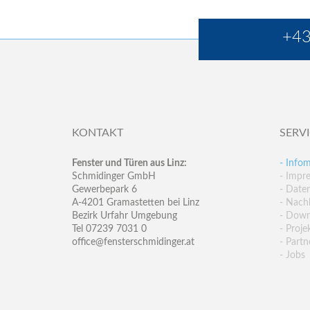
+43
KONTAKT
SERV
Fenster und Türen aus Linz:
- Infom
Schmidinger GmbH
- Impr
Gewerbepark 6
- Date
A-4201 Gramastetten bei Linz
- Nachh
Bezirk Urfahr Umgebung
- Down
Tel 07239 7031 0
- Proje
office@fensterschmidinger.at
- Partn
- Jobs