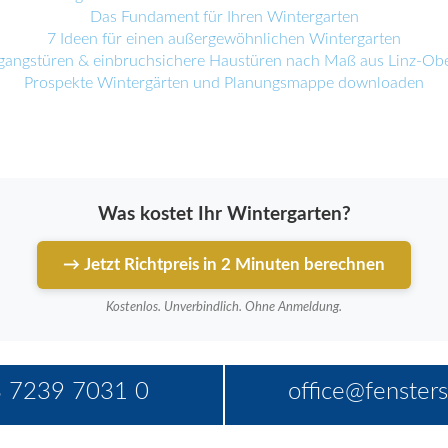
Das Fundament für Ihren Wintergarten
7 Ideen für einen außergewöhnlichen Wintergarten
ingangstüren & einbruchsichere Haustüren nach Maß aus Linz-Obe
Prospekte Wintergärten und Planungsmappe downloaden
Was kostet Ihr Wintergarten?
→ Jetzt Richtpreis in 2 Minuten berechnen
Kostenlos. Unverbindlich. Ohne Anmeldung.
 7239 7031 0
office@fensters