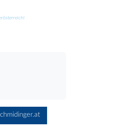
rösterreich!
chmidinger.at