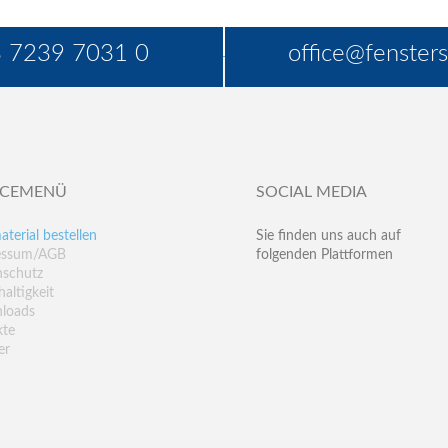
 7239 7031 0
office@fensters
ICEMENÜ
SOCIAL MEDIA
aterial bestellen
Sie finden uns auch auf
essum/AGB
folgenden Plattformen
nschutz
altigkeit
loads
kte
er