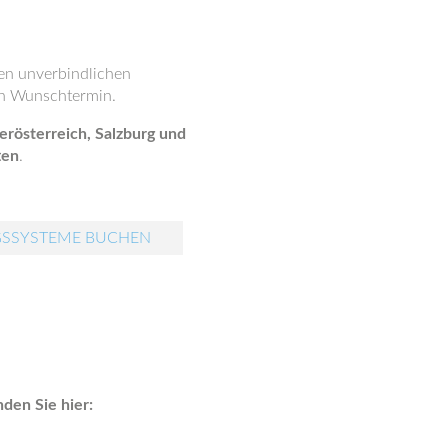
nen unverbindlichen
n Wunschtermin.
erösterreich, Salzburg und
ten
.
GSSYSTEME BUCHEN
den Sie hier: