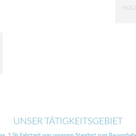
HOLZ
UNSER TÄTIGKEITSGEBIET
ax. 1,5h Fahrtzeit von unserem Standort zum Bauvorhab