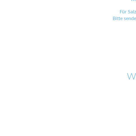
Für Sal
Bitte send
W