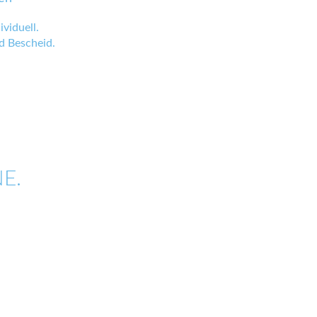
viduell.
 Bescheid.
E.