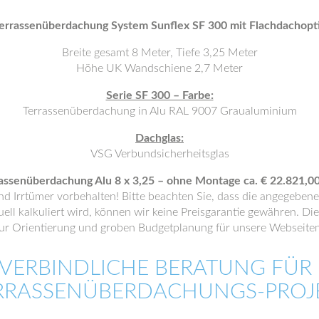
errassenüberdachung System Sunflex SF 300 mit Flachdachopt
Breite gesamt 8 Meter, Tiefe 3,25 Meter
Höhe UK Wandschiene 2,7 Meter
Serie SF 300 – Farbe:
Terrassenüberdachung in Alu RAL 9007 Graualuminium
Dachglas:
VSG Verbundsicherheitsglas
rassenüberdachung Alu 8 x 3,25 – ohne Montage ca. € 22.821,00
nd Irrtümer vorbehalten! Bitte beachten Sie, dass die angegebene
uell kalkuliert wird, können wir keine Preisgarantie gewähren. D
 zur Orientierung und groben Budgetplanung für unsere Webseite
VERBINDLICHE BERATUNG FÜR 
RRASSENÜBERDACHUNGS-PROJ