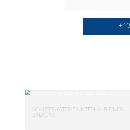
+43
SCHIEBESYSTEME UNTERHALB EINES
BALKONS