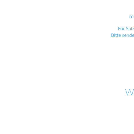
m
Für Sal
Bitte send
W