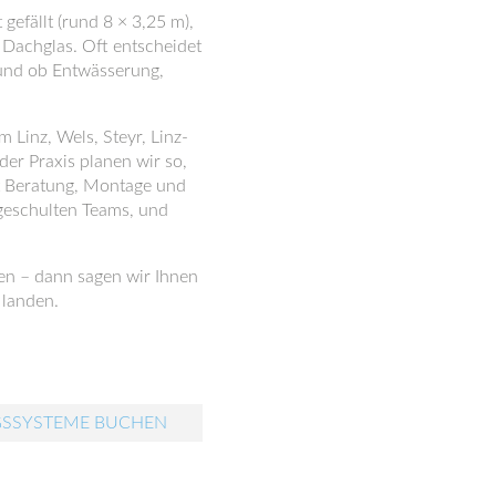
efällt (rund 8 × 3,25 m),
Dachglas. Oft entscheidet
– und ob Entwässerung,
 Linz, Wels, Steyr, Linz-
er Praxis planen wir so,
t Beratung, Montage und
 geschulten Teams, und
en – dann sagen wir Ihnen
 landen.
GSSYSTEME BUCHEN