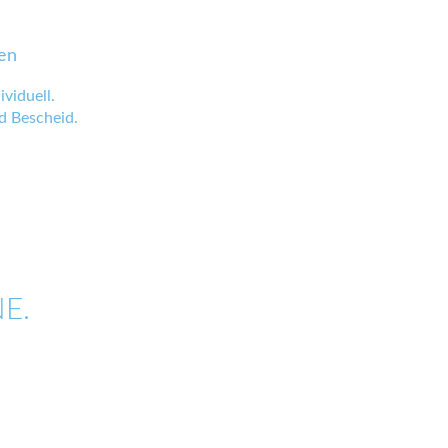
en
viduell.
 Bescheid.
E.