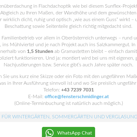
nüberdachung in Flachdachoptik wie bei diesem Sunflex-Projekt g
er Abgleich zu Ihren Maßen, der Wandhöhe und dem gewünschten 
r wirklich dicht, ruhig und optisch „wie aus einem Guss“ wirkt 
Beschattung sowie Seitenteile gleich richtig mitgedacht sind.
r Familienbetrieb vor allem in Oberösterreich unterwegs – rund um
ins Mühlviertel und je nach Projekt auch ins Salzkammergut. In d
innerhalb von
1,5 Stunden
ab Gramastetten bleibt – einfach dami
liziert funktionieren. Und ja: montiert wird bei uns mit eigenen,
Nachjustierungen bzw. Service gibt’s auch Jahre später noch.
 Sie uns kurz eine Skizze oder ein Foto mit den ungefähren Maß
was in Ihrer Ausführung sinnvoll ist und wo Sie preislich ungefähr
Telefon:
+43 7239 7031
E-Mail:
office@fensterschmidinger.at
(Online-Terminbuchung ist natürlich auch möglich.)
 FÜR WINTERGÄRTEN, SOMMERGÄRTEN UND VERGLASUN
WhatsApp Chat