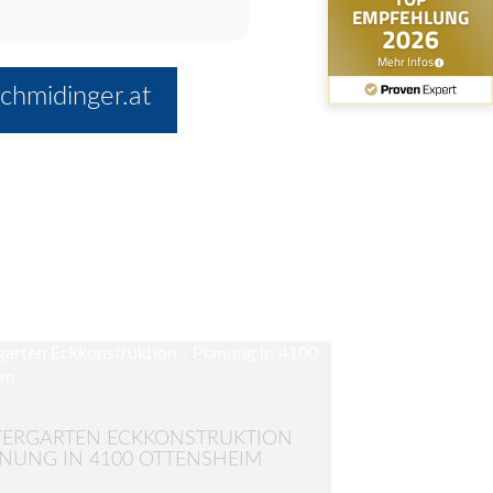
chmidinger.at
ERGARTEN ECKKONSTRUKTION
ANUNG IN 4100 OTTENSHEIM