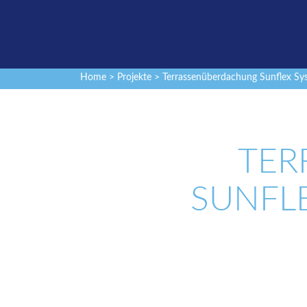
Home
>
Projekte
> Terrassenüberdachung Sunflex Sys
TER
SUNFLE