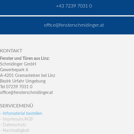
+43 7239 7031 0
office@fensterschmidinger.at
KONTAKT
Fenster und Türen aus Linz:
Schmidinger GmbH
Gewerbepark 6
A-4201 Gramastetten bei Linz
Bezirk Urfahr Umgebung
Tel 07239 7031 0
office@fensterschmidinger.at
SERVICEMENÜ
- Infomaterial bestellen
- Impressum/AGB
- Datenschutz
- Nachhaltigkeit