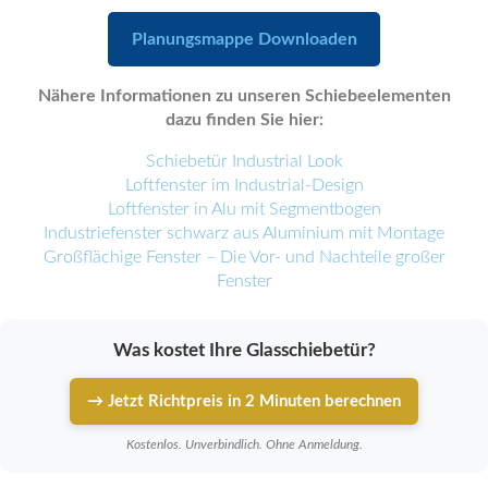
Planungsmappe Downloaden
Nähere Informationen zu unseren Schiebeelementen
dazu finden Sie hier:
Schiebetür Industrial Look
Loftfenster im Industrial-Design
Loftfenster in Alu mit Segmentbogen
Industriefenster schwarz aus Aluminium mit Montage
Großflächige Fenster – Die Vor- und Nachteile großer
Fenster
Was kostet Ihre Glasschiebetür?
→ Jetzt Richtpreis in 2 Minuten berechnen
Kostenlos. Unverbindlich. Ohne Anmeldung.