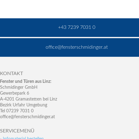
+43 7239 7031 0
office@fensterschmidinger.at
KONTAKT
Fenster und Türen aus Linz:
Schmidinger GmbH
Gewerbepark 6
A-4201 Gramastetten bei Linz
Bezirk Urfahr Umgebung
Tel 07239 7031 0
office@fensterschmidinger.at
SERVICEMENÜ