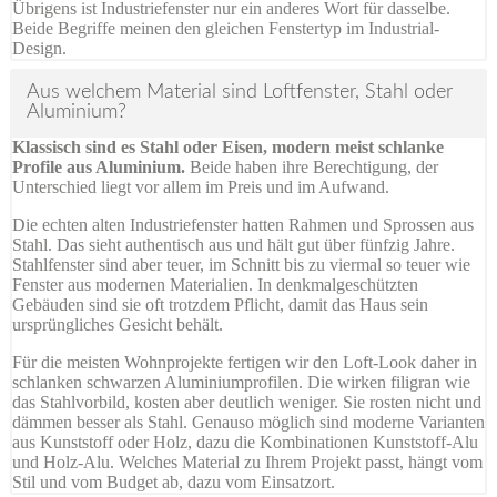
Übrigens ist Industriefenster nur ein anderes Wort für dasselbe.
Beide Begriffe meinen den gleichen Fenstertyp im Industrial-
Design.
Aus welchem Material sind Loftfenster, Stahl oder
Aluminium?
Klassisch sind es Stahl oder Eisen, modern meist schlanke
Profile aus Aluminium.
Beide haben ihre Berechtigung, der
Unterschied liegt vor allem im Preis und im Aufwand.
Die echten alten Industriefenster hatten Rahmen und Sprossen aus
Stahl. Das sieht authentisch aus und hält gut über fünfzig Jahre.
Stahlfenster sind aber teuer, im Schnitt bis zu viermal so teuer wie
Fenster aus modernen Materialien. In denkmalgeschützten
Gebäuden sind sie oft trotzdem Pflicht, damit das Haus sein
ursprüngliches Gesicht behält.
Für die meisten Wohnprojekte fertigen wir den Loft-Look daher in
schlanken schwarzen Aluminiumprofilen. Die wirken filigran wie
das Stahlvorbild, kosten aber deutlich weniger. Sie rosten nicht und
dämmen besser als Stahl. Genauso möglich sind moderne Varianten
aus Kunststoff oder Holz, dazu die Kombinationen Kunststoff-Alu
und Holz-Alu. Welches Material zu Ihrem Projekt passt, hängt vom
Stil und vom Budget ab, dazu vom Einsatzort.