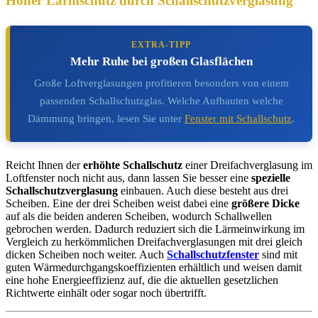
Hoher Lärmschutz durch Schallschutzverglasung
EXTRA-TIPP
Mehr Ruhe bei großen Glasflächen
Große Loftverglasungen profitieren besonders von einem
passenden Schallschutzglas. Welche Aufbauten welche
Dämmung bringen, lesen Sie unter
Fenster mit Schallschutz
.
Reicht Ihnen der
erhöhte Schallschutz
einer Dreifachverglasung im
Loftfenster noch nicht aus, dann lassen Sie besser eine
spezielle
Schallschutzverglasung
einbauen. Auch diese besteht aus drei
Scheiben. Eine der drei Scheiben weist dabei eine
größere Dicke
auf als die beiden anderen Scheiben, wodurch Schallwellen
gebrochen werden. Dadurch reduziert sich die Lärmeinwirkung im
Vergleich zu herkömmlichen Dreifachverglasungen mit drei gleich
dicken Scheiben noch weiter. Auch
Schallschutzfenster
sind mit
guten Wärmedurchgangskoeffizienten erhältlich und weisen damit
eine hohe Energieeffizienz auf, die die aktuellen gesetzlichen
Richtwerte einhält oder sogar noch übertrifft.