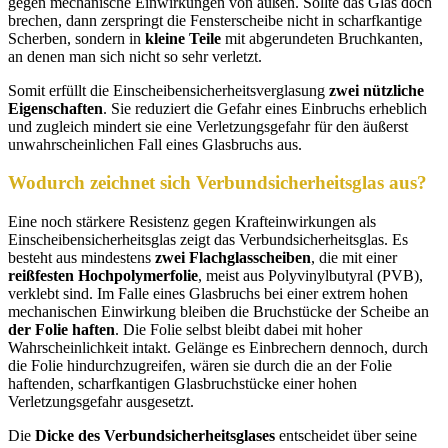
gegen mechanische Einwirkungen von außen. Sollte das Glas doch
brechen, dann zerspringt die Fensterscheibe nicht in scharfkantige
Scherben, sondern in
kleine Teile
mit abgerundeten Bruchkanten,
an denen man sich nicht so sehr verletzt.
Somit erfüllt die Einscheibensicherheitsverglasung
zwei nützliche
Eigenschaften
. Sie reduziert die Gefahr eines Einbruchs erheblich
und zugleich mindert sie eine Verletzungsgefahr für den äußerst
unwahrscheinlichen Fall eines Glasbruchs aus.
Wodurch zeichnet sich Verbundsicherheitsglas aus?
Eine noch stärkere Resistenz gegen Krafteinwirkungen als
Einscheibensicherheitsglas zeigt das Verbundsicherheitsglas. Es
besteht aus mindestens
zwei Flachglasscheiben
, die mit einer
reißfesten Hochpolymerfolie
, meist aus Polyvinylbutyral (PVB),
verklebt sind. Im Falle eines Glasbruchs bei einer extrem hohen
mechanischen Einwirkung bleiben die Bruchstücke der Scheibe an
der Folie haften
. Die Folie selbst bleibt dabei mit hoher
Wahrscheinlichkeit intakt. Gelänge es Einbrechern dennoch, durch
die Folie hindurchzugreifen, wären sie durch die an der Folie
haftenden, scharfkantigen Glasbruchstücke einer hohen
Verletzungsgefahr ausgesetzt.
Die
Dicke des Verbundsicherheitsglases
entscheidet über seine