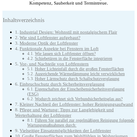
Kompetenz, Sauberkeit und Termintreue.
Inhaltsverzeichnis
Industrial Design: Wohnstil mit nostalgischem Flair
Wie sind Loftfenster aufgebaut?
Moderne Optik der Loftfenster
Funktionale Aspekte bei Fenstern im Loft
Wie lassen sich Loftfenster öffnen?
Schiebetüren in die Fensterfläche integrieren
Vor- und Nachteile von Loftfenstern
Hoher Lichteinfall durch die großen Fensterflächen
Ausreichende Wärmedämmung leicht verwirklichen
Hoher Lärmschutz durch Schallschutzverglasung
Einbruchschutz durch Sicherheitsverglasung
Eigenschaften der Einscheibensicherheitsverglasung
(ESG)
Wodurch zeichnet sich Verbundsicherheitsglas aus?
Kleiner Nachteil der Loftfenster: hoher Reinigungsaufwand
Pflege und Wartung: Tipps zur Langlebigkeit und
Werterhaltung der Loftfenster
Führen Sie parallel zur regelmäßigen Reinigung folgende
Wartungsmaßnahmen durch:
Vielseitige Einsatzmöglichkeiten der Loftfenster
Große Fensterflächen zum Wohlfühlen in Wohnräumen