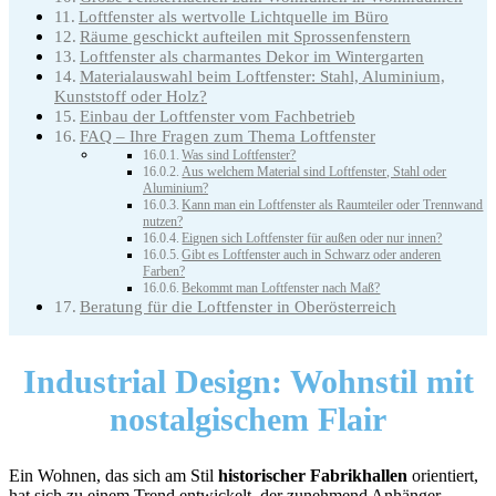
Loftfenster als wertvolle Lichtquelle im Büro
Räume geschickt aufteilen mit Sprossenfenstern
Loftfenster als charmantes Dekor im Wintergarten
Materialauswahl beim Loftfenster: Stahl, Aluminium,
Kunststoff oder Holz?
Einbau der Loftfenster vom Fachbetrieb
FAQ – Ihre Fragen zum Thema Loftfenster
Was sind Loftfenster?
Aus welchem Material sind Loftfenster, Stahl oder
Aluminium?
Kann man ein Loftfenster als Raumteiler oder Trennwand
nutzen?
Eignen sich Loftfenster für außen oder nur innen?
Gibt es Loftfenster auch in Schwarz oder anderen
Farben?
Bekommt man Loftfenster nach Maß?
Beratung für die Loftfenster in Oberösterreich
Industrial Design:
Wohnstil mit
nostalgischem Flair
Ein Wohnen, das sich am Stil
historischer Fabrikhallen
orientiert,
hat sich zu einem Trend entwickelt, der zunehmend Anhänger