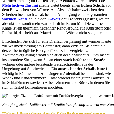
Wärmedämmung im Loftfenster ganz einfach zu realisieren. Die
Mehrfachverglasung
alleine bietet bereits einen
hohen Schutz
vor
dem Entweichen von Wärme. Als Abstandshalter zwischen den
Scheiben bietet sich zusätzlich die Anbringung einer sogenannten
warmen Kante
an, die den
U-Wert
der Isolierverglasung
weiter
absenkt und somit mehr warme Luft im Raum hält. Die warme
Kante ist ein thermisch getrennter Randverbund aus Kunststoff oder
Edelstahl, das heißt aus Materialien, die Wärme nicht so gut leiten.
Entscheiden Sie sich für eine Dreifachverglasung mit warmer Kante
zur Wärmedämmung am Loftfenster, dann erzielen Sie damit die
derzeit bestmögliche Energieeffizienz. Im Vergleich zur
Zweifachverglasung erhöht sich auch der Schallschutz. Dies macht
insbesondere Sinn, wenn Sie an einer
stark befahrenen Straße
wohnen oder andere belastende Geräuschquellen aus der
Umgebung auf Sie einwirken. Ein
ausreichender Schallschutz
ist
wichtig in Räumen, die zum längeren Aufenthalt bestimmt sind, wie
Wohn- und Kinderzimmern. Entscheidend ist ein guter Lärmschutz
im Schlafzimmer sowie in Arbeitszimmern und Büros, in denen Sie
sich ungestört konzentrieren möchten.
Energieeffiziente Loftfenster mit Dreifachverglasung und warmer Ka