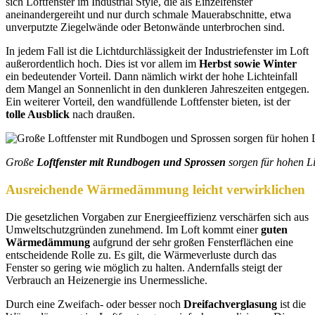
sich Loftfenster im Industrial Style, die als Einzelfenster
aneinandergereiht und nur durch schmale Mauerabschnitte, etwa
unverputzte Ziegelwände oder Betonwände unterbrochen sind.
In jedem Fall ist die Lichtdurchlässigkeit der Industriefenster im Loft
außerordentlich hoch. Dies ist vor allem im
Herbst sowie Winter
ein bedeutender Vorteil. Dann nämlich wirkt der hohe Lichteinfall
dem Mangel an Sonnenlicht in den dunkleren Jahreszeiten entgegen.
Ein weiterer Vorteil, den wandfüllende Loftfenster bieten, ist der
tolle Ausblick
nach draußen.
Große
Loftfenster mit Rundbogen und Sprossen
sorgen für hohen Li
Ausreichende Wärmedämmung leicht verwirklichen
Die gesetzlichen Vorgaben zur Energieeffizienz verschärfen sich aus
Umweltschutzgründen zunehmend. Im Loft kommt einer
guten
Wärmedämmung
aufgrund der sehr großen Fensterflächen eine
entscheidende Rolle zu. Es gilt, die Wärmeverluste durch das
Fenster so gering wie möglich zu halten. Andernfalls steigt der
Verbrauch an Heizenergie ins Unermessliche.
Durch eine Zweifach- oder besser noch
Dreifachverglasung
ist die