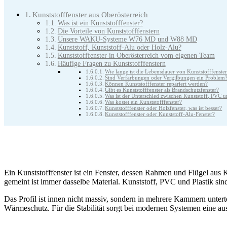
Kunststofffenster aus Oberösterreich
Was ist ein Kunststofffenster?
Die Vorteile von Kunststofffenstern
Unsere WAKU-Systeme W76 MD und W88 MD
Kunststoff, Kunststoff-Alu oder Holz-Alu?
Kunststofffenster in Oberösterreich vom eigenen Team
Häufige Fragen zu Kunststofffenstern
Wie lange ist die Lebensdauer von Kunststofffenste
Sind Verfärbungen oder Vergilbungen ein Problem
Können Kunststofffenster repariert werden?
Gibt es Kunststofffenster als Brandschutzfenster?
Was ist der Unterschied zwischen Kunststoff, PVC u
Was kostet ein Kunststofffenster?
Kunststofffenster oder Holzfenster, was ist besser?
Kunststofffenster oder Kunststoff-Alu-Fenster?
Ein Kunststofffenster ist ein Fenster, dessen Rahmen und Flügel aus 
gemeint ist immer dasselbe Material. Kunststoff, PVC und Plastik sin
Das Profil ist innen nicht massiv, sondern in mehrere Kammern unter
Wärmeschutz. Für die Stabilität sorgt bei modernen Systemen eine au