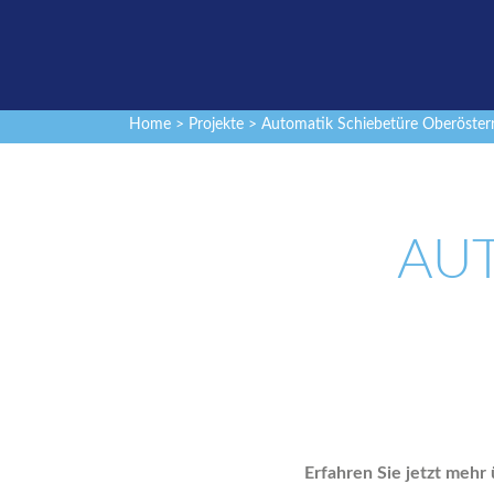
Home
>
Projekte
> Automatik Schiebetüre Oberöster
AU
Erfahren Sie jetzt meh