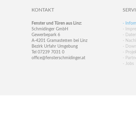
KONTAKT
SERV
Fenster und Türen aus Linz:
- Infom
Schmidinger GmbH
- Impr
Gewerbepark 6
- Date
A-4201 Gramastetten bei Linz
- Nachh
Bezirk Urfahr Umgebung
- Down
Tel 07239 7031 0
- Proje
office@fensterschmidinger.at
- Partn
- Jobs