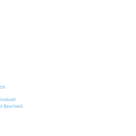
en
viduell.
 Bescheid.