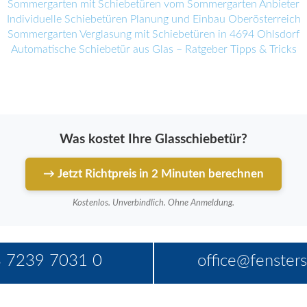
Sommergarten mit Schiebetüren vom Sommergarten Anbieter
Individuelle Schiebetüren Planung und Einbau Oberösterreich
Sommergarten Verglasung mit Schiebetüren in 4694 Ohlsdorf
Automatische Schiebetür aus Glas – Ratgeber Tipps & Tricks
Was kostet Ihre Glasschiebetür?
→ Jetzt Richtpreis in 2 Minuten berechnen
Kostenlos. Unverbindlich. Ohne Anmeldung.
 7239 7031 0
office@fensters