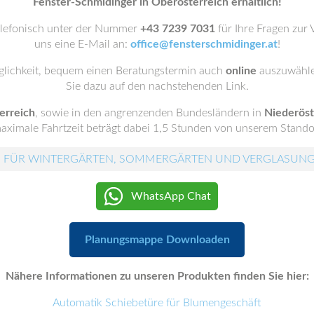
Fenster-Schmidinger in Oberösterreich erhältlich!
elefonisch unter der Nummer
+43 7239 7031
für Ihre Fragen zur
uns eine E-Mail an:
office@fensterschmidinger.at
!
lichkeit, bequem einen Beratungstermin auch
online
auszuwähle
Sie dazu auf den nachstehenden Link.
erreich
, sowie in den angrenzenden Bundesländern in
Niederöst
maximale Fahrtzeit beträgt dabei 1,5 Stunden von unserem Stando
 FÜR WINTERGÄRTEN, SOMMERGÄRTEN UND VERGLASUN
WhatsApp Chat
Planungsmappe Downloaden
Nähere Informationen zu unseren Produkten finden Sie hier:
Automatik Schiebetüre für Blumengeschäft