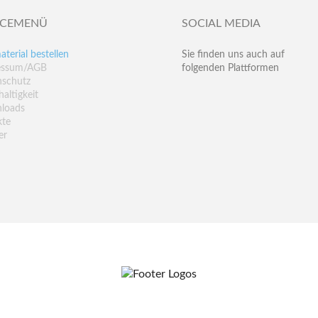
ICEMENÜ
SOCIAL MEDIA
aterial bestellen
Sie finden uns auch auf
essum/AGB
folgenden Plattformen
nschutz
altigkeit
loads
kte
er