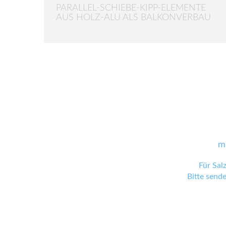
PARALLEL-SCHIEBE-KIPP-ELEMENTE
AUS HOLZ-ALU ALS BALKONVERBAU
m
Für Sal
Bitte send