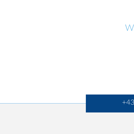
W
+43