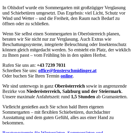
In Ohlsdorf wurde ein Sommergarten mit großzügiger Verglasung
und Schiebetüren umgesetzt. Das Ergebnis: viel Licht, Schutz vor
Wind und Wetter – und die Freiheit, den Raum nach Bedarf zu
öffnen oder zu schließen.
Wenn Sie selbst einen Sommergarten in Oberösterreich planen,
beraten wir Sie nicht nur zur Verglasung. Auch Extras wie
Beschattungssysteme, integrierte Beleuchtung oder Insektenschutz
können gleich mitgedacht werden. So entsteht ein Platz, der wirklich
zu Ihnen passt – vom Frühling bis in den späten Herbst.
Rufen Sie uns an:
+43 7239 7031
Schreiben Sie uns:
office@fensterschmidinger.at
Oder buchen Sie Ihren Termin
online
.
Wir sind unterwegs in ganz
Oberösterreich
sowie in angrenzende
Bezirke von
Niederösterreich, Salzburg und der Steiermark
.
Unsere maximale Anfahrtszeit: rund
1,5 Stunden
ab Gramastetten.
Vielleicht genießen auch Sie schon bald Ihren eigenen
Sommergarten – mit flexiblen Schiebetüren, durchdachter
Ausstattung und dem guten Gefühl, alles aus einer Hand zu
bekommen.
Beratungstermin für Wintergärten, Sommergärten und