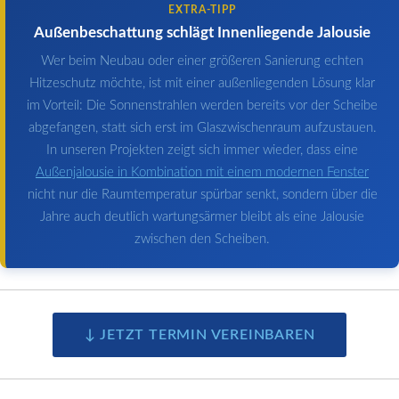
EXTRA-TIPP
Außenbeschattung schlägt Innenliegende Jalousie
Wer beim Neubau oder einer größeren Sanierung echten
Hitzeschutz möchte, ist mit einer außenliegenden Lösung klar
im Vorteil: Die Sonnenstrahlen werden bereits vor der Scheibe
abgefangen, statt sich erst im Glaszwischenraum aufzustauen.
In unseren Projekten zeigt sich immer wieder, dass eine
Außenjalousie in Kombination mit einem modernen Fenster
nicht nur die Raumtemperatur spürbar senkt, sondern über die
Jahre auch deutlich wartungsärmer bleibt als eine Jalousie
zwischen den Scheiben.
↓ JETZT TERMIN VEREINBAREN