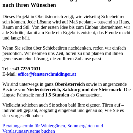
nach Ihren Wünschen
Dieses Projekt in Oberösterreich zeigt, wie vielseitig Schiebetüren
sein können. Jede Lösung wird auf Maß geplant – passend zu Haus,
Raum und Stil. Von der ersten Idee bis zum Einbau übernehmen wir
alle Schritte, damit am Ende ein Ergebnis entsteht, das Freude macht
und lange hält.
Wenn Sie selbst über Schiebetüren nachdenken, reden wir einfach
persönlich. Wir nehmen uns Zeit, hören zu und planen mit Ihnen
gemeinsam eine Lösung, die zu Ihrem Zuhause passt.
Tel.:
+43 7239 7031
E-Mail:
office@fensterschmidinger.at
Wir sind unterwegs in ganz
Oberösterreich
sowie in angrenzende
Bezirke von
Niederösterreich, Salzburg und der Steiermark
. Die
längste Fahrtzeit: rund
1,5 Stunden
ab Gramastetten.
Vielleicht schieben auch Sie schon bald Ihre eigenen Türen auf –
individuell geplant, sorgfältig eingebaut und genau so, wie Sie es
sich vorgestellt haben.
Beratungstermin für Wintergärten, Sommergärten und
Verglasungssysteme buchen