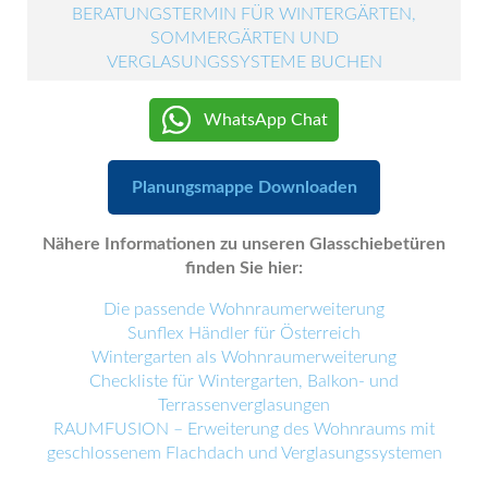
BERATUNGSTERMIN FÜR WINTERGÄRTEN,
SOMMERGÄRTEN UND
VERGLASUNGSSYSTEME BUCHEN
WhatsApp Chat
Planungsmappe Downloaden
Nähere Informationen zu unseren Glasschiebetüren
finden Sie hier:
Die passende Wohnraumerweiterung
Sunflex Händler für Österreich
Wintergarten als Wohnraumerweiterung
Checkliste für Wintergarten, Balkon- und
Terrassenverglasungen
RAUMFUSION – Erweiterung des Wohnraums mit
geschlossenem Flachdach und Verglasungssystemen