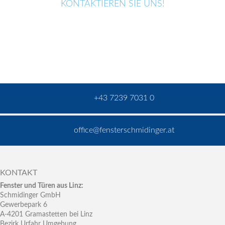
KONTAKTIEREN SIE UNS!
+43 7239 7031 0
office@fensterschmidinger.at
KONTAKT
Fenster und Türen aus Linz:
Schmidinger GmbH
Gewerbepark 6
A-4201 Gramastetten bei Linz
Bezirk Urfahr Umgebung