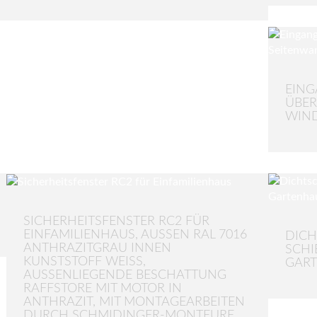
EING
ÜBE
WIN
SICHERHEITSFENSTER RC2 FÜR
EINFAMILIENHAUS, AUSSEN RAL 7016 A
DICH
NTHRAZITGRAU INNEN K
CHIE
UNSTSTOFF WEISS, AU
ART
SSENLIEGENDE BESCHATTUNG RAF
FSTORE MIT MOTOR IN ANT
HRAZIT, MIT MONTAGEARBEITEN DUR
CH SCHMIDINGER-MONTEURE