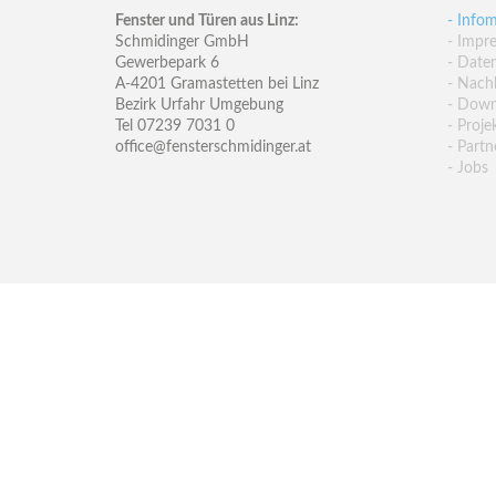
Fenster und Türen aus Linz:
- Infom
Schmidinger GmbH
- Impr
Gewerbepark 6
- Date
A-4201 Gramastetten bei Linz
- Nachh
Bezirk Urfahr Umgebung
- Down
Tel 07239 7031 0
- Proje
office@fensterschmidinger.at
- Partn
- Jobs