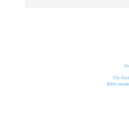
m
Für Sal
Bitte send