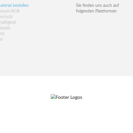
aterial bestellen
Sie finden uns auch auf
essum/AGB
folgenden Plattformen
nschutz
altigkeit
loads
kte
er