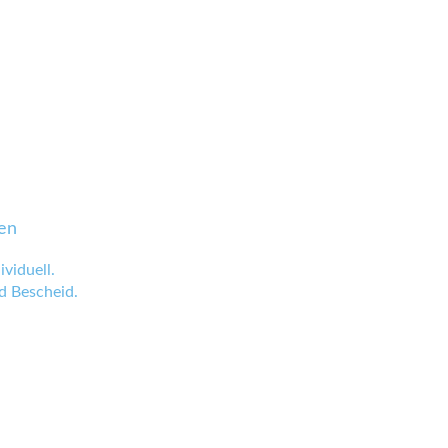
en
viduell.
 Bescheid.