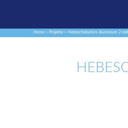
Home
>
Projekte
> Hebeschiebetüre Aluminium 2-teil
HEBESC