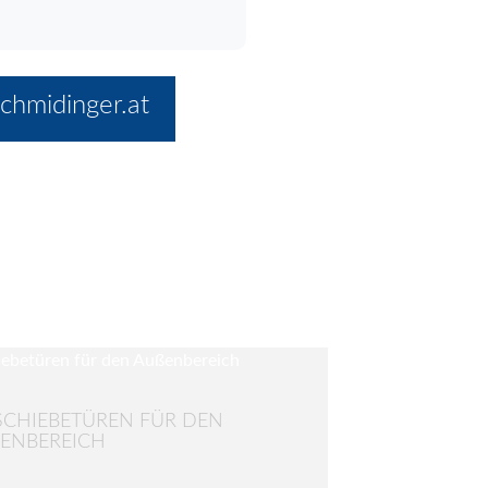
chmidinger.at
SCHIEBETÜREN FÜR DEN
ENBEREICH