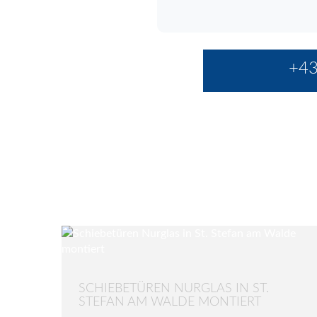
+43
SCHIEBETÜREN NURGLAS IN ST.
STEFAN AM WALDE MONTIERT