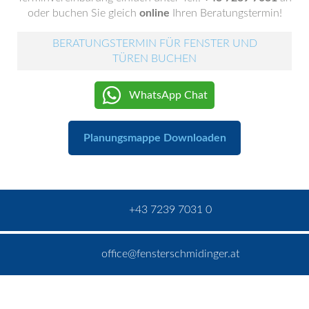
oder buchen Sie gleich
online
Ihren Beratungstermin!
BERATUNGSTERMIN FÜR FENSTER UND
TÜREN BUCHEN
WhatsApp Chat
Planungsmappe Downloaden
+43 7239 7031 0
office@fensterschmidinger.at