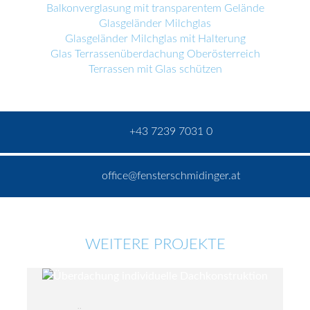
Balkonverglasung mit transparentem Gelände
Glasgeländer Milchglas
Glasgeländer Milchglas mit Halterung
Glas Terrassenüberdachung Oberösterreich
Terrassen mit Glas schützen
+43 7239 7031 0
office@fensterschmidinger.at
WEITERE PROJEKTE