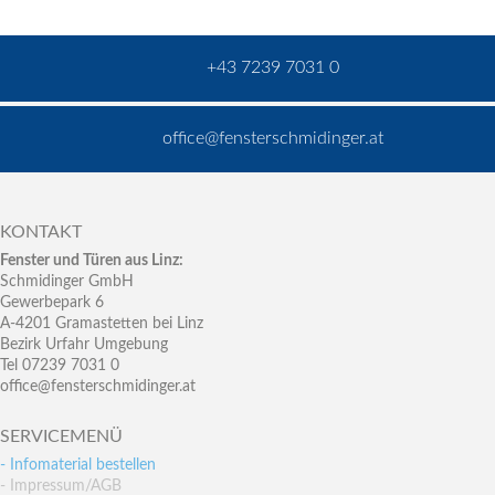
+43 7239 7031 0
office@fensterschmidinger.at
KONTAKT
Fenster und Türen aus Linz:
Schmidinger GmbH
Gewerbepark 6
A-4201 Gramastetten bei Linz
Bezirk Urfahr Umgebung
Tel 07239 7031 0
office@fensterschmidinger.at
SERVICEMENÜ
- Infomaterial bestellen
- Impressum/AGB