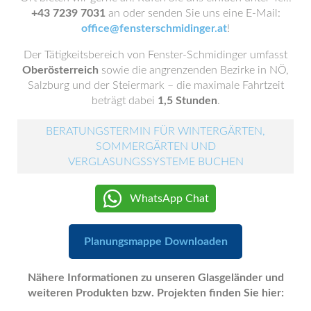
+43 7239 7031
an oder senden Sie uns eine E-Mail:
office@fensterschmidinger.at
!
Der Tätigkeitsbereich von Fenster-Schmidinger umfasst
Oberösterreich
sowie die angrenzenden Bezirke in NÖ,
Salzburg und der Steiermark – die maximale Fahrtzeit
beträgt dabei
1,5 Stunden
.
BERATUNGSTERMIN FÜR WINTERGÄRTEN,
SOMMERGÄRTEN UND
VERGLASUNGSSYSTEME BUCHEN
WhatsApp Chat
Planungsmappe Downloaden
Nähere Informationen zu unseren Glasgeländer und
weiteren Produkten bzw. Projekten finden Sie hier: