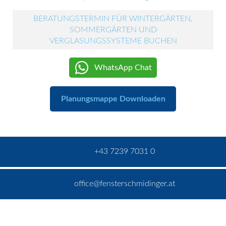
BERATUNGSTERMIN FÜR WINTERGÄRTEN,
SOMMERGÄRTEN UND
VERGLASUNGSSYSTEME BUCHEN
WhatsApp Chat
Planungsmappe Downloaden
+43 7239 7031 0
office@fensterschmidinger.at