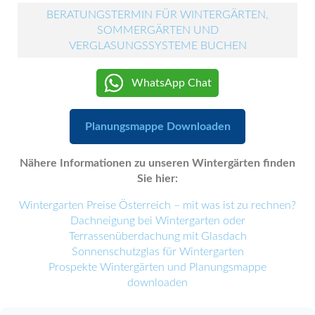
BERATUNGSTERMIN FÜR WINTERGÄRTEN,
SOMMERGÄRTEN UND
VERGLASUNGSSYSTEME BUCHEN
WhatsApp Chat
Planungsmappe Downloaden
Nähere Informationen zu unseren Wintergärten finden
Sie hier:
Wintergarten Preise Österreich – mit was ist zu rechnen?
Dachneigung bei Wintergarten oder
Terrassenüberdachung mit Glasdach
Sonnenschutzglas für Wintergarten
Prospekte Wintergärten und Planungsmappe
downloaden