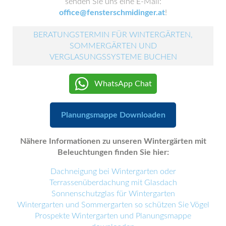
senden Sie uns eine E-Mail:
office@fensterschmidinger.at
!
BERATUNGSTERMIN FÜR WINTERGÄRTEN,
SOMMERGÄRTEN UND
VERGLASUNGSSYSTEME BUCHEN
WhatsApp Chat
Planungsmappe Downloaden
Nähere Informationen zu unseren Wintergärten mit
Beleuchtungen finden Sie hier:
Dachneigung bei Wintergarten oder
Terrassenüberdachung mit Glasdach
Sonnenschutzglas für Wintergarten
Wintergarten und Sommergarten so schützen Sie Vögel
Prospekte Wintergarten und Planungsmappe