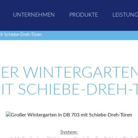
UNTERNEHMEN
PRODUKTE
LEISTUN
it Schiebe-Dreh-Türen
ER WINTERGARTEN I
T SCHIEBE-DREH-T
System: