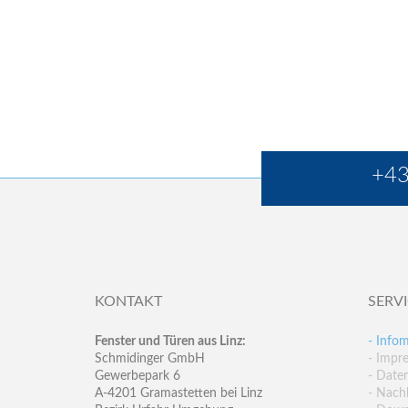
+43
KONTAKT
SERV
Fenster und Türen aus Linz:
- Infom
Schmidinger GmbH
- Impr
Gewerbepark 6
- Date
A-4201 Gramastetten bei Linz
- Nachh