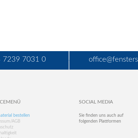
 7239 7031 0
office@fensters
ICEMENÜ
SOCIAL MEDIA
aterial bestellen
Sie finden uns auch auf
essum/AGB
folgenden Plattformen
nschutz
altigkeit