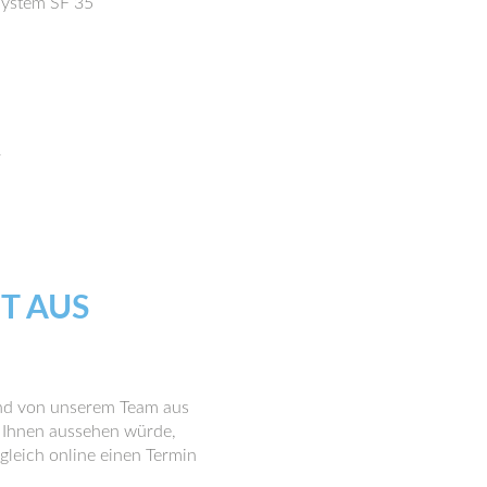
System SF 35
r
AUS O
 und von unserem Team aus
i Ihnen aussehen würde,
gleich online einen Termin