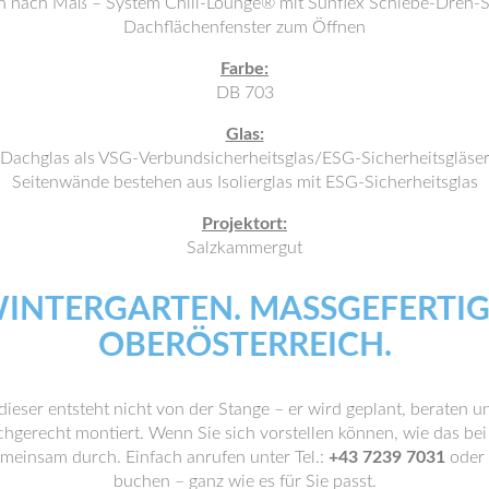
n nach Maß – System Chill-Lounge® mit Sunflex Schiebe-Dreh-
Dachflächenfenster zum Öffnen
Farbe:
DB 703
Glas:
Dachglas als VSG-Verbundsicherheitsglas/ESG-Sicherheitsgläse
Seitenwände bestehen aus Isolierglas mit ESG-Sicherheitsglas
Projektort:
Salzkammergut
WINTERGARTEN. MASSGEFERTIGT 
BERÖSTERREICH.
dieser entsteht nicht von der Stange – er wird geplant, beraten
gerecht montiert. Wenn Sie sich vorstellen können, wie das be
meinsam durch. Einfach anrufen unter Tel.:
+43 7239 7031
oder 
buchen – ganz wie es für Sie passt.