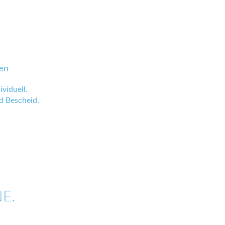
en
viduell.
 Bescheid.
E.