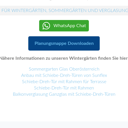
 FÜR WINTERGÄRTEN, SOMMERGÄRTEN UND VERGLASUN
WhatsApp Chat
Planungsmappe Downloaden
Nähere Informationen zu unseren Wintergärten finden Sie hier
Sommergarten Glas Oberösterreich
Anbau mit Schiebe-Dreh-Türen von Sunflex
Schiebe-Dreh-Tür mit Rahmen für Terrasse
Schiebe-Dreh-Tür mit Rahmen
Balkonverglasung Ganzglas mit Schiebe-Dreh-Türen