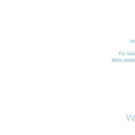
m
Für Sal
Bitte send
W