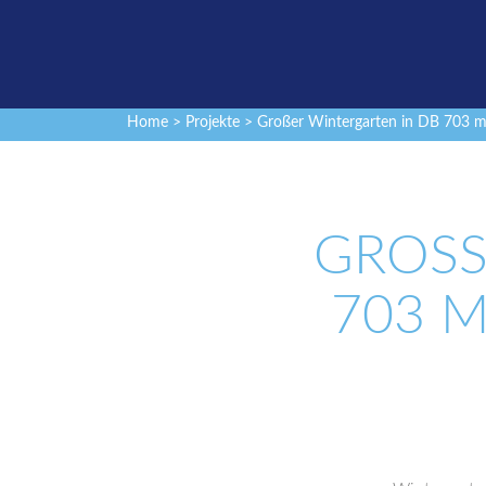
Home
>
Projekte
> Großer Wintergarten in DB 703 m
GROSS
03 MI