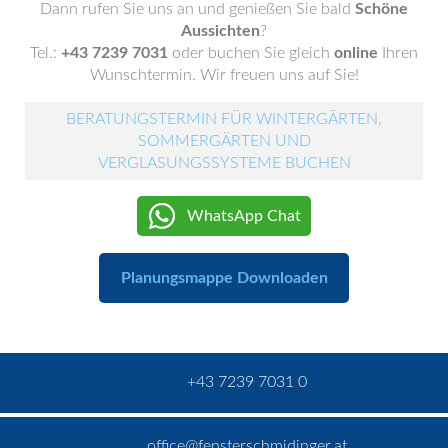
Dann rufen Sie uns an und genießen Sie bald
Schöne
Aussichten
?
Tel.:
+43 7239 7031
oder buchen Sie gleich
online
Ihren
Wunschtermin. Wir freuen uns auf Sie!
BERATUNGSTERMIN FÜR WINTERGÄRTEN,
SOMMERGÄRTEN UND
VERGLASUNGSSYSTEME BUCHEN
WhatsApp Chat
Planungsmappe Downloaden
+43 7239 7031 0
office@fensterschmidinger.at