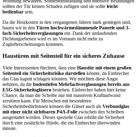
Wohnung bewahren. Sonneneinstrahlung und intensive Belastungen
sollten der Tür keinen Schaden zufügen und sie sollte
leicht
bedienbar
sein.
Da die Heizkosten in den vergangenen Jahren stark gestiegen sind,
bauen wir in den
Türen hochwärmedämmende Paneele und 3-
fach-Sicherheitsverglasungen
ein. Dank der umlaufenden
Dichtungsebenen wird es im Vorraum nicht mehr zu
Zuglufterscheinungen kommen.
Haustüren mit Seitenteil für ein sicheres Zuhause
Viele Interessenten fürchten, dass eine
Haustür mit einem großen
Seitenteil ein Sicherheitsrisiko darstellen
könnte, da Einbrecher
das Glas kaputt schlagen könnten. Wir möchten diese Angst
nehmen, da die
bodentiefen Mehrfachverglasungen bereits aus
ESG-Sicherheitsgläsern
bestehen. Einbrecher haben hier keine
Chance, da man die Scheibe nur mit massivem Kraftaufwand
zerstören kann. Für Menschen mit besonderen
Sicherheitsbedürfnissen können die Gläser auch als
Verbundglas
mit einer nicht sichtbaren P4A-Folie
zwischen den Scheiben
ausgestattet werden. Dieses spezielle Glas erhöht die Sicherheit
durch eine zusätzliche Hürde, die ein Einbrecher überwinden
müsste.