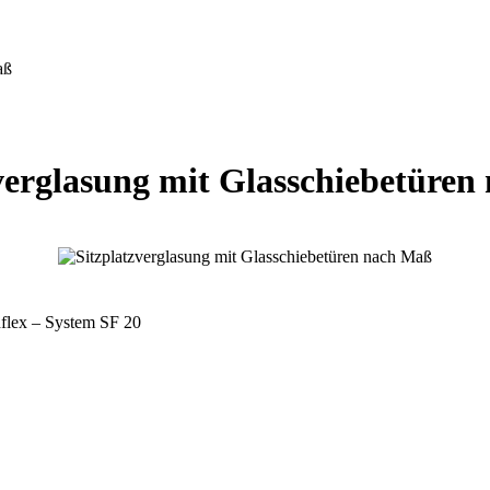
aß
verglasung mit Glasschiebetüre
nflex – System SF 20