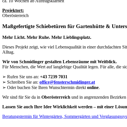
ca. 10 Wochen ab Auftragsklarheit
Projektort:
Oberösterreich
Maßgefertigte Schiebetüren
für Gartenhütte & Unterst
Mehr Licht. Mehr Ruhe. Mehr Lieblingsplatz.
Dieses Projekt zeigt, wie viel Lebensqualität in einer durchdachten 
Alltag.
Wir von Schmidinger gestalten Lebensräume mit Weitblick.
Für Menschen, die Wert auf langlebige Qualität legen. Für alle, die s
➢ Rufen Sie uns an:
+43 7239 7031
➢ Schreiben Sie an:
office@fensterschmidinger.at
➢ Oder buchen Sie Ihren Wunschtermin direkt
online
.
Wir sind für Sie da in
Oberösterreich
und in angrenzenden Bezirke
Lassen Sie auch Ihre Idee Wirklichkeit werden – mit einer Lösung
Beratungstermin für Wintergärten, Sommergärten und Verglasungssy