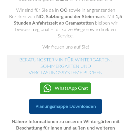
Wir sind für Sie da in
OÖ
sowie in angrenzenden
Bezirken von
NÖ, Salzburg und der Steiermark
. Mit
1,5
Stunden Anfahrtszeit ab Gramastetten
bleiben wir
bewusst regional – für kurze Wege sowie direkten
Service.
Wir freuen uns auf Sie!
BERATUNGSTERMIN FÜR WINTERGÄRTEN,
SOMMERGÄRTEN UND
VERGLASUNGSSYSTEME BUCHEN
WhatsApp Chat
Planungsmappe Downloaden
Nähere Informationen zu unseren Wintergärten mit
Beschattung für innen und außen und weiteren