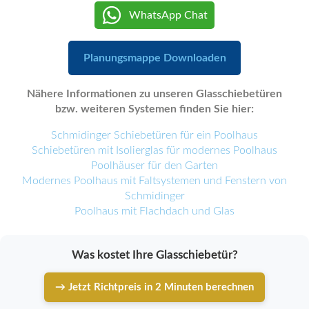
WhatsApp Chat
Planungsmappe Downloaden
Nähere Informationen zu unseren Glasschiebetüren
bzw. weiteren Systemen finden Sie hier:
Schmidinger Schiebetüren für ein Poolhaus
Schiebetüren mit Isolierglas für modernes Poolhaus
Poolhäuser für den Garten
Modernes Poolhaus mit Faltsystemen und Fenstern von
Schmidinger
Poolhaus mit Flachdach und Glas
Was kostet Ihre Glasschiebetür?
→ Jetzt Richtpreis in 2 Minuten berechnen