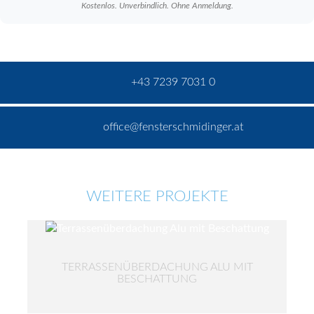
Kostenlos. Unverbindlich. Ohne Anmeldung.
+43 7239 7031 0
office@fensterschmidinger.at
WEITERE PROJEKTE
TERRASSENÜBERDACHUNG ALU MIT
BESCHATTUNG