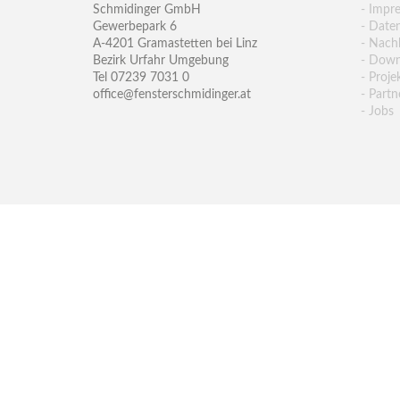
Schmidinger GmbH
- Impr
Gewerbepark 6
- Date
A-4201 Gramastetten bei Linz
- Nachh
Bezirk Urfahr Umgebung
- Down
Tel 07239 7031 0
- Proje
office@fensterschmidinger.at
- Partn
- Jobs