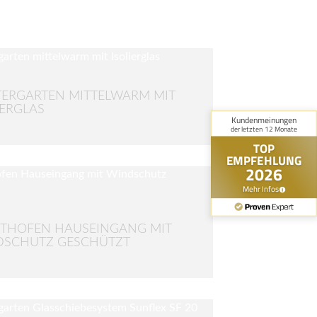
ERGARTEN MITTELWARM MIT
IERGLAS
THOFEN HAUSEINGANG MIT
DSCHUTZ GESCHÜTZT