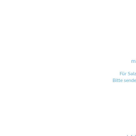
m
Für Sal
Bitte send