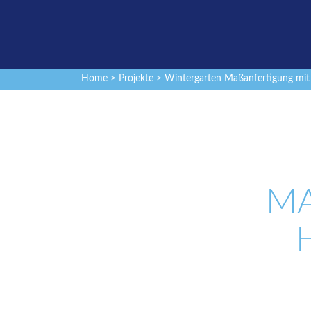
Home
>
Projekte
> Wintergarten Maßanfertigung mit
MA