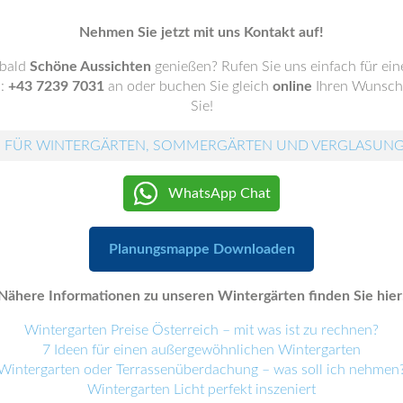
Nehmen Sie jetzt mit uns Kontakt auf!
 bald
Schöne Aussichten
genießen? Rufen Sie uns einfach für ei
.:
+43 7239 7031
an oder buchen Sie gleich
online
Ihren Wunscht
Sie!
 FÜR WINTERGÄRTEN, SOMMERGÄRTEN UND VERGLASUN
WhatsApp Chat
Planungsmappe Downloaden
Nähere Informationen zu unseren Wintergärten finden Sie hier
Wintergarten Preise Österreich – mit was ist zu rechnen?
7 Ideen für einen außergewöhnlichen Wintergarten
Wintergarten oder Terrassenüberdachung – was soll ich nehmen
Wintergarten Licht perfekt inszeniert