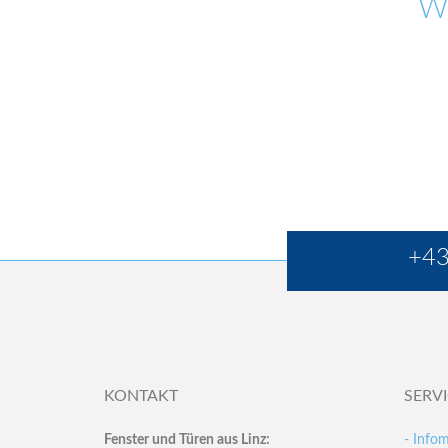
W
+43
KONTAKT
SERV
Fenster und Türen aus Linz:
- Infom