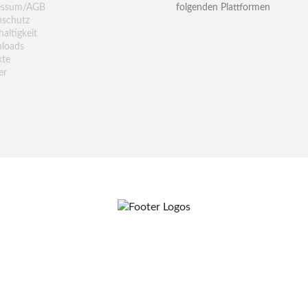
essum/AGB
folgenden Plattformen
nschutz
altigkeit
loads
kte
er