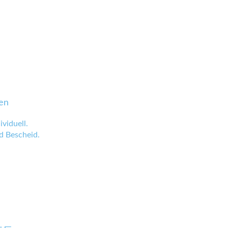
en
viduell.
 Bescheid.