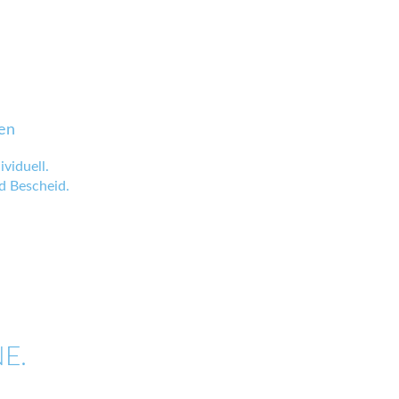
en
viduell.
 Bescheid.
E.