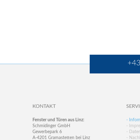
+43
KONTAKT
SERV
Fenster und Türen aus Linz:
- Infom
Schmidinger GmbH
- Impr
Gewerbepark 6
- Date
A-4201 Gramastetten bei Linz
- Nachh