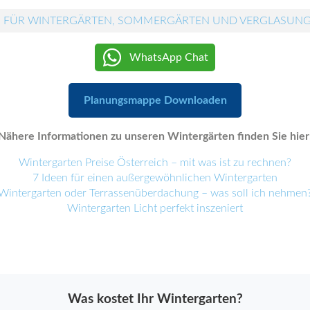
 FÜR WINTERGÄRTEN, SOMMERGÄRTEN UND VERGLASUN
WhatsApp Chat
Planungsmappe Downloaden
Nähere Informationen zu unseren Wintergärten finden Sie hier
Wintergarten Preise Österreich – mit was ist zu rechnen?
7 Ideen für einen außergewöhnlichen Wintergarten
Wintergarten oder Terrassenüberdachung – was soll ich nehmen
Wintergarten Licht perfekt inszeniert
Was kostet Ihr Wintergarten?