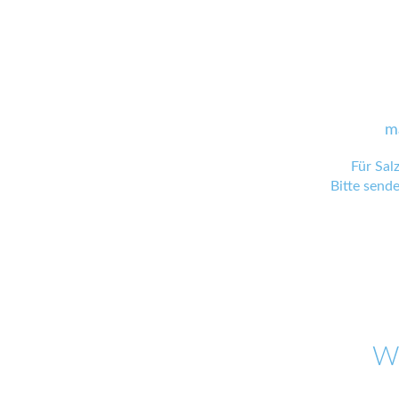
m
Für Sal
Bitte send
W