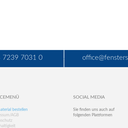
 7239 7031 0
office@fensters
ICEMENÜ
SOCIAL MEDIA
aterial bestellen
Sie finden uns auch auf
essum/AGB
folgenden Plattformen
nschutz
altigkeit