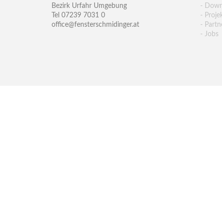
Bezirk Urfahr Umgebung
- Down
Tel 07239 7031 0
- Proje
office@fensterschmidinger.at
- Partn
- Jobs