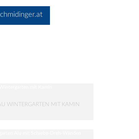
chmidinger.at
U WINTERGARTEN MIT KAMIN