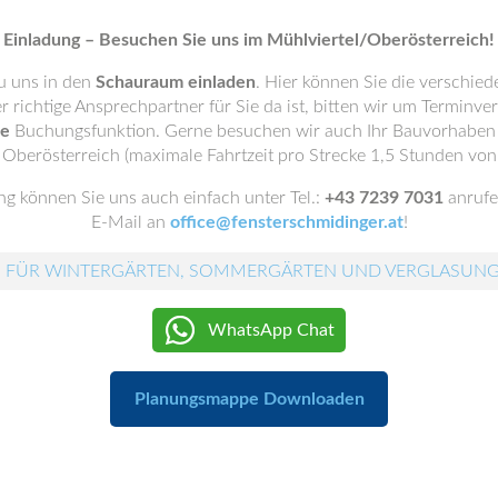
Einladung – Besuchen Sie uns im Mühlviertel/Oberösterreich!
u uns in den
Schauraum einladen
. Hier können Sie die verschie
er richtige Ansprechpartner für Sie da ist, bitten wir um Terminve
ne
Buchungsfunktion. Gerne besuchen wir auch Ihr Bauvorhaben i
 Oberösterreich (maximale Fahrtzeit pro Strecke 1,5 Stunden von
g können Sie uns auch einfach unter Tel.:
+43 7239 7031
anrufe
E-Mail an
office@fensterschmidinger.at
!
 FÜR WINTERGÄRTEN, SOMMERGÄRTEN UND VERGLASUN
WhatsApp Chat
Planungsmappe Downloaden