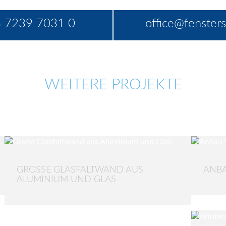
 7239 7031 0
office@fensters
WEITERE PROJEKTE
GROSSE GLASFALTWAND AUS A
ANBA
LUMINIUM UND GLAS