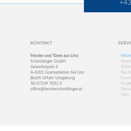
+43
KONTAKT
SERV
Fenster und Türen aus Linz:
- Infom
Schmidinger GmbH
- Impr
Gewerbepark 6
- Date
A-4201 Gramastetten bei Linz
- Nachh
Bezirk Urfahr Umgebung
- Down
Tel 07239 7031 0
- Proje
office@fensterschmidinger.at
- Partn
- Jobs