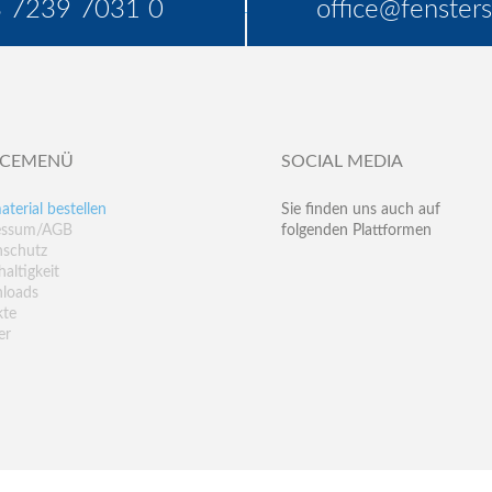
 7239 7031 0
office@fensters
ICEMENÜ
SOCIAL MEDIA
aterial bestellen
Sie finden uns auch auf
essum/AGB
folgenden Plattformen
nschutz
altigkeit
loads
kte
er