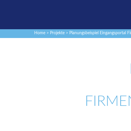
Home
>
Projekte
> Planungsbeispiel Eingangsportal
FIRME