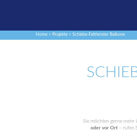
Home
>
Projekte
> Schiebe-Faltfenster Balkone
SCHIE
Sie möchten gerne mehr ü
oder vor Ort
– rufen S