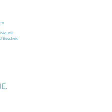
en
viduell.
 Bescheid.
E.