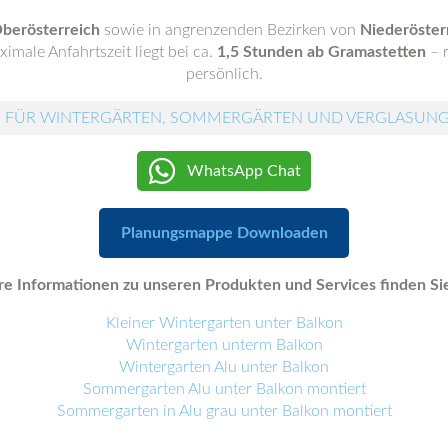
berösterreich
sowie in angrenzenden Bezirken von
Niederösterr
imale Anfahrtszeit liegt bei ca.
1,5 Stunden ab Gramastetten
– r
persönlich.
 FÜR WINTERGÄRTEN, SOMMERGÄRTEN UND VERGLASUN
WhatsApp Chat
Planungsmappe Downloaden
e Informationen zu unseren Produkten und Services finden Sie
Kleiner Wintergarten unter Balkon
Wintergarten unterm Balkon
Wintergarten Alu unter Balkon
Sommergarten Alu unter Balkon montiert
Sommergarten in Alu grau unter Balkon montiert