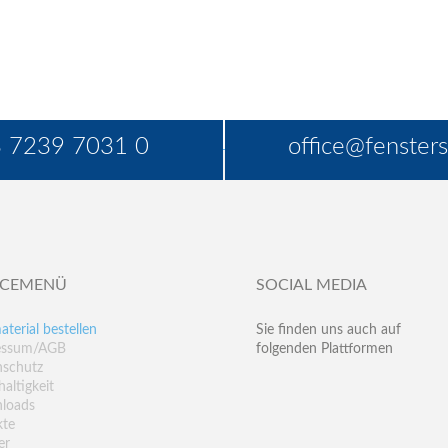
 7239 7031 0
office@fensters
ICEMENÜ
SOCIAL MEDIA
aterial bestellen
Sie finden uns auch auf
essum/AGB
folgenden Plattformen
nschutz
altigkeit
loads
kte
er