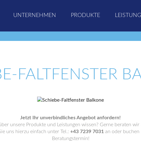
UNTERNEHMEN
PRODUKTE
LEISTUN
BE-FALTFENSTER B
Jetzt Ihr unverbindliches Angebot anfordern!
ber unsere Produkte und Leistungen wissen? Gerne beraten wir 
ie uns hierzu einfach unter Tel.:
+43 7239 7031
an oder buchen S
Beratungstermin!