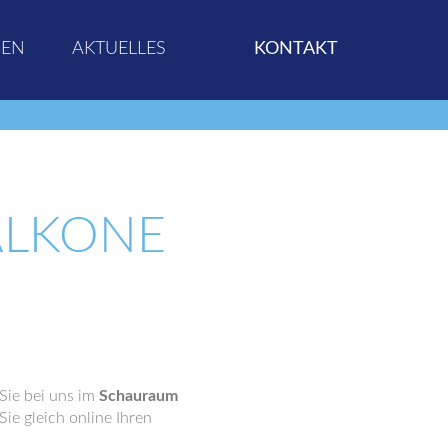
GEN
AKTUELLES
KONTAKT
ALKONE
Sie bei uns im
Schauraum
ie gleich online Ihren