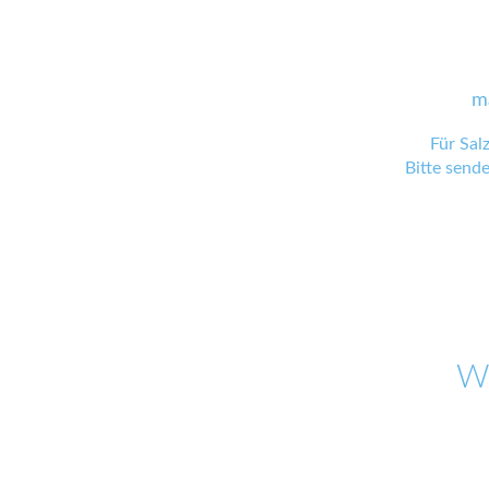
m
Für Sal
Bitte send
W