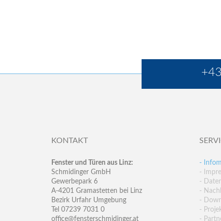
+43
KONTAKT
SERV
Fenster und Türen aus Linz:
- Infom
Schmidinger GmbH
- Impr
Gewerbepark 6
- Date
A-4201 Gramastetten bei Linz
- Nachh
Bezirk Urfahr Umgebung
- Down
Tel 07239 7031 0
- Proje
office@fensterschmidinger.at
- Partn