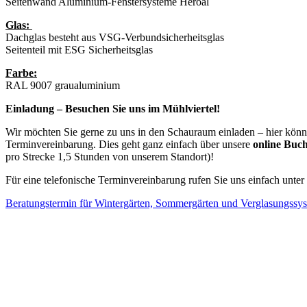
Seitenwand Aluminium-Fenstersysteme Heroal
Glas:
Dachglas besteht aus VSG-Verbundsicherheitsglas
Seitenteil mit ESG Sicherheitsglas
Farbe:
RAL 9007 graualuminium
Einladung – Besuchen Sie uns im Mühlviertel!
Wir möchten Sie gerne zu uns in den Schauraum einladen – hier können
Terminvereinbarung. Dies geht ganz einfach über unsere
online Buc
pro Strecke 1,5 Stunden von unserem Standort)!
Für eine telefonische Terminvereinbarung rufen Sie uns einfach unter
Beratungstermin für Wintergärten, Sommergärten und Verglasungssy