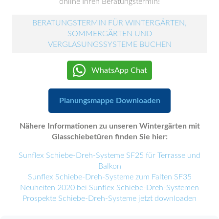
online Ihren Beratungstermin!
BERATUNGSTERMIN FÜR WINTERGÄRTEN,
SOMMERGÄRTEN UND
VERGLASUNGSSYSTEME BUCHEN
WhatsApp Chat
Planungsmappe Downloaden
Nähere Informationen zu unseren Wintergärten mit
Glasschiebetüren finden Sie hier:
Sunflex Schiebe-Dreh-Systeme SF25 für Terrasse und
Balkon
Sunflex Schiebe-Dreh-Systeme zum Falten SF35
Neuheiten 2020 bei Sunflex Schiebe-Dreh-Systemen
Prospekte Schiebe-Dreh-Systeme jetzt downloaden