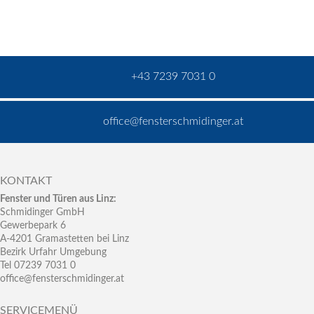
+43 7239 7031 0
office@fensterschmidinger.at
KONTAKT
Fenster und Türen aus Linz:
Schmidinger GmbH
Gewerbepark 6
A-4201 Gramastetten bei Linz
Bezirk Urfahr Umgebung
Tel 07239 7031 0
office@fensterschmidinger.at
SERVICEMENÜ