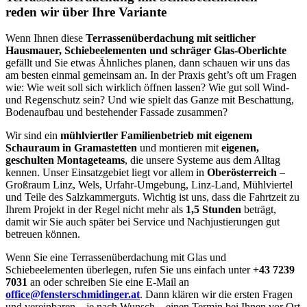
reden wir über Ihre Variante
Wenn Ihnen diese
Terrassenüberdachung mit seitlicher
Hausmauer, Schiebeelementen und schräger Glas-Oberlichte
gefällt und Sie etwas Ähnliches planen, dann schauen wir uns das
am besten einmal gemeinsam an. In der Praxis geht’s oft um Fragen
wie: Wie weit soll sich wirklich öffnen lassen? Wie gut soll Wind-
und Regenschutz sein? Und wie spielt das Ganze mit Beschattung,
Bodenaufbau und bestehender Fassade zusammen?
Wir sind ein
mühlviertler Familienbetrieb mit eigenem
Schauraum in Gramastetten
und montieren mit
eigenen,
geschulten Montageteams
, die unsere Systeme aus dem Alltag
kennen. Unser Einsatzgebiet liegt vor allem in
Oberösterreich
–
Großraum Linz, Wels, Urfahr-Umgebung, Linz-Land, Mühlviertel
und Teile des Salzkammerguts. Wichtig ist uns, dass die Fahrtzeit zu
Ihrem Projekt in der Regel nicht mehr als
1,5 Stunden
beträgt,
damit wir Sie auch später bei Service und Nachjustierungen gut
betreuen können.
Wenn Sie eine Terrassenüberdachung mit Glas und
Schiebeelementen überlegen, rufen Sie uns einfach unter
+43 7239
7031
an oder schreiben Sie eine E-Mail an
office@fensterschmidinger.at
. Dann klären wir die ersten Fragen
und vereinbaren – je nach Wunsch – einen Termin bei Ihnen vor Ort