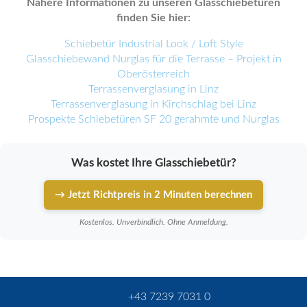
Nähere Informationen zu unseren Glasschiebetüren
finden Sie hier:
Schiebetür Industrial Look / Loft Style
Glasschiebewand Nurglas für die Terrasse – Projekt in
Oberösterreich
Terrassenverglasung in Linz
Terrassenverglasung in Kirchschlag bei Linz
Prospekte Schiebetüren SF 20 gerahmte und Nurglas
Was kostet Ihre Glasschiebetür?
→ Jetzt Richtpreis in 2 Minuten berechnen
Kostenlos. Unverbindlich. Ohne Anmeldung.
+43 7239 7031 0