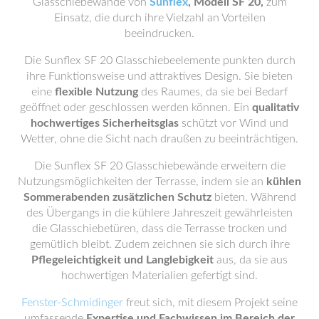
Glasschiebewände von
Sunflex
, Modell SF 20,
zum
Einsatz, die durch ihre Vielzahl an Vorteilen
beeindrucken.
Die Sunflex SF 20 Glasschiebeelemente punkten durch
ihre Funktionsweise und attraktives Design. Sie bieten
eine
flexible Nutzung
des Raumes, da sie bei Bedarf
geöffnet oder geschlossen werden können. Ein
qualitativ
hochwertiges Sicherheitsglas
schützt vor Wind und
Wetter, ohne die Sicht nach draußen zu beeinträchtigen.
Die Sunflex SF 20 Glasschiebewände erweitern die
Nutzungsmöglichkeiten der Terrasse, indem sie an
kühlen
Sommerabenden zusätzlichen Schutz
bieten. Während
des Übergangs in die kühlere Jahreszeit gewährleisten
die Glasschiebetüren, dass die Terrasse trocken und
gemütlich bleibt. Zudem zeichnen sie sich durch ihre
Pflegeleichtigkeit und Langlebigkeit
aus, da sie aus
hochwertigen Materialien gefertigt sind.
Fenster-Schmidinger
freut sich, mit diesem Projekt seine
umfassende
Expertise und Fachwissen im Bereich der