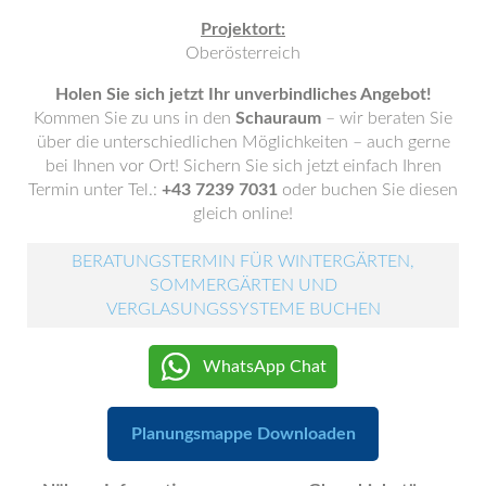
Projektort:
Oberösterreich
Holen Sie sich jetzt Ihr unverbindliches Angebot!
Kommen Sie zu uns in den
Schauraum
– wir beraten Sie
über die unterschiedlichen Möglichkeiten – auch gerne
bei Ihnen vor Ort! Sichern Sie sich jetzt einfach Ihren
Termin unter Tel.:
+43 7239 7031
oder buchen Sie diesen
gleich online!
BERATUNGSTERMIN FÜR WINTERGÄRTEN,
SOMMERGÄRTEN UND
VERGLASUNGSSYSTEME BUCHEN
WhatsApp Chat
Planungsmappe Downloaden