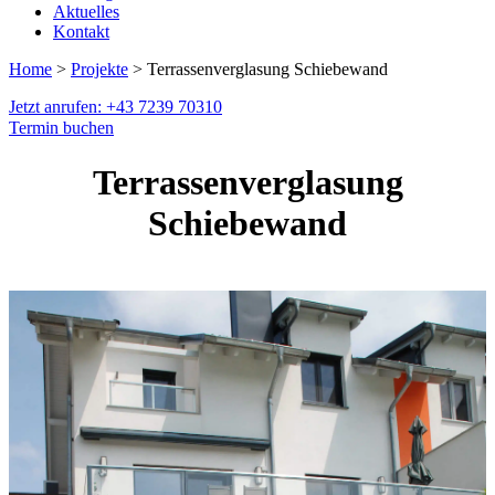
Aktuelles
Kontakt
Home
>
Projekte
> Terrassenverglasung Schiebewand
Jetzt anrufen: +43 7239 70310
Termin buchen
Terrassenverglasung
Schiebewand