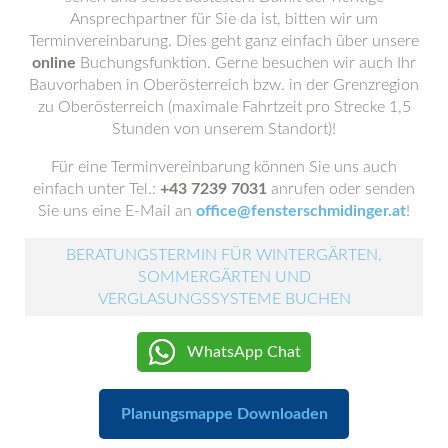
Ansprechpartner für Sie da ist, bitten wir um
Terminvereinbarung. Dies geht ganz einfach über unsere
online
Buchungsfunktion. Gerne besuchen wir auch Ihr
Bauvorhaben in Oberösterreich bzw. in der Grenzregion
zu Oberösterreich (maximale Fahrtzeit pro Strecke 1,5
Stunden von unserem Standort)!
Für eine Terminvereinbarung können Sie uns auch
einfach unter Tel.:
+43 7239 7031
anrufen oder senden
Sie uns eine E-Mail an
office@fensterschmidinger.at
!
BERATUNGSTERMIN FÜR WINTERGÄRTEN,
SOMMERGÄRTEN UND
VERGLASUNGSSYSTEME BUCHEN
WhatsApp Chat
Planungsmappe Downloaden