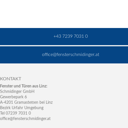
+43 7239 7031 0
office@fensterschmidinger.at
KONTAKT
Fenster und Türen aus Linz:
Schmidinger GmbH
Gewerbepark 6
A-4201 Gramastetten bei Linz
Bezirk Urfahr Umgebung
Tel 07239 7031 0
office@fensterschmidinger.at