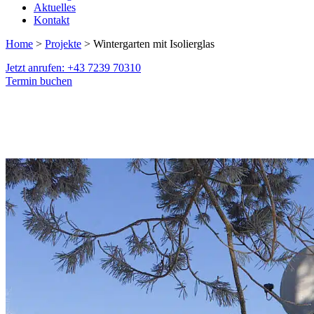
Aktuelles
Kontakt
Home
>
Projekte
> Wintergarten mit Isolierglas
Jetzt anrufen: +43 7239 70310
Termin buchen