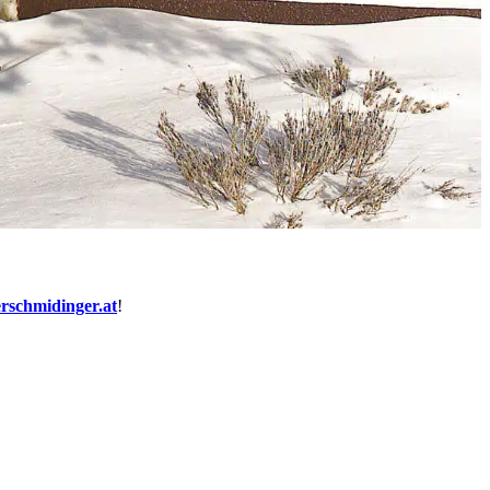
erschmidinger.at
!