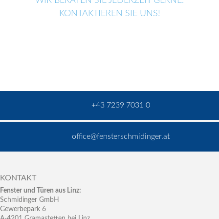
WIR BERATEN SIE JEDERZEIT GERNE.
KONTAKTIEREN SIE UNS!
+43 7239 7031 0
office@fensterschmidinger.at
KONTAKT
Fenster und Türen aus Linz:
Schmidinger GmbH
Gewerbepark 6
A-4201 Gramastetten bei Linz