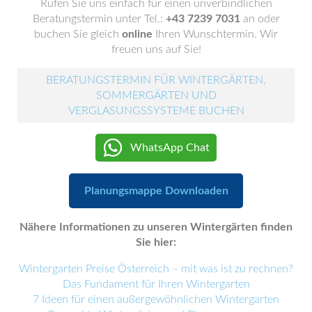
Rufen Sie uns einfach für einen unverbindlichen
Beratungstermin unter Tel.:
+43 7239 7031
an oder
buchen Sie gleich
online
Ihren Wunschtermin. Wir
freuen uns auf Sie!
BERATUNGSTERMIN FÜR WINTERGÄRTEN,
SOMMERGÄRTEN UND
VERGLASUNGSSYSTEME BUCHEN
WhatsApp Chat
Planungsmappe Downloaden
Nähere Informationen zu unseren Wintergärten finden
Sie hier:
Wintergarten Preise Österreich – mit was ist zu rechnen?
Das Fundament für Ihren Wintergarten
7 Ideen für einen außergewöhnlichen Wintergarten