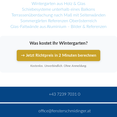
Wintergarten aus Holz & Glas
Schiebesysteme unterhalb eines Balkons
Terrassenüberdachung nach Maß mit Seitenwänden
Sommergärten Referenzen Oberösterreich
Glas-Faltwände aus Aluminium – Bilder & Referenzen
Was kostet Ihr Wintergarten?
→ Jetzt Richtpreis in 2 Minuten berechnen
Kostenlos. Unverbindlich. Ohne Anmeldung.
+43 7239 7031 0
office@fensterschmidinger.at