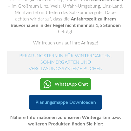
– im Großraum Linz, Wels, Urfahr-Umgebung, Linz-Land,
Mühlviertel und Teilen des Salzkammerguts. Dabei
achten wir darauf, dass die
Anfahrtszeit zu Ihrem
Bauvorhaben in der Regel nicht mehr als 1,5 Stunden
beträgt.
Wir freuen uns auf Ihre Anfrage!
BERATUNGSTERMIN FÜR WINTERGÄRTEN,
SOMMERGÄRTEN UND
VERGLASUNGSSYSTEME BUCHEN
WhatsApp Chat
Planungsmappe Downloaden
Nähere Informationen zu unseren Wintergärten bzw.
weiteren Produkten finden Sie hier: