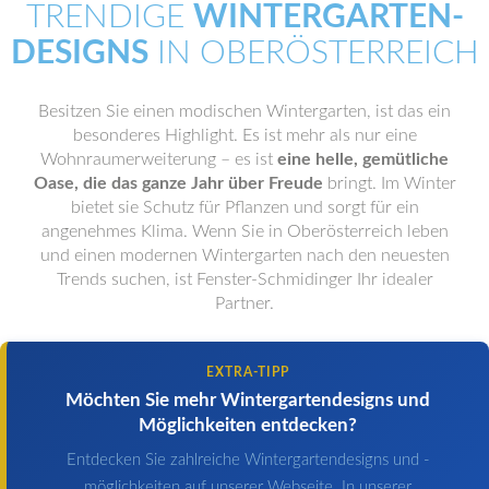
TRENDIGE
WINTERGARTEN-
DESIGNS
IN OBERÖSTERREICH
Besitzen Sie einen modischen Wintergarten, ist das ein
besonderes Highlight. Es ist mehr als nur eine
Wohnraumerweiterung – es ist
eine helle, gemütliche
Oase, die das ganze Jahr über Freude
bringt. Im Winter
bietet sie Schutz für Pflanzen und sorgt für ein
angenehmes Klima. Wenn Sie in Oberösterreich leben
und einen modernen Wintergarten nach den neuesten
Trends suchen, ist Fenster-Schmidinger Ihr idealer
Partner.
EXTRA-TIPP
Möchten Sie mehr Wintergartendesigns und
Möglichkeiten entdecken?
Entdecken Sie zahlreiche Wintergartendesigns und -
möglichkeiten auf unserer Webseite. In unserer