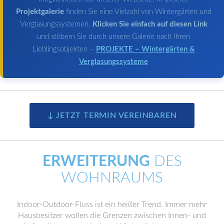
Projektgalerie
finden Sie eine Vielzahl von Wintergärten und
Verglasungssystemen.
Klicken Sie einfach auf diesen Link
und stöbern Sie durch unsere Galerie nach Ihren
Lieblingsobjekten –
PROJEKTE – Wintergärten &
Verglasungssysteme
↓ JETZT TERMIN VEREINBAREN
ERWEITERUNG
DES
WOHNRAUMS
Indoor-Outdoor-Fluss ist ein heißer Trend. Immer mehr
Hausbesitzer wollen die Grenzen zwischen Innen- und