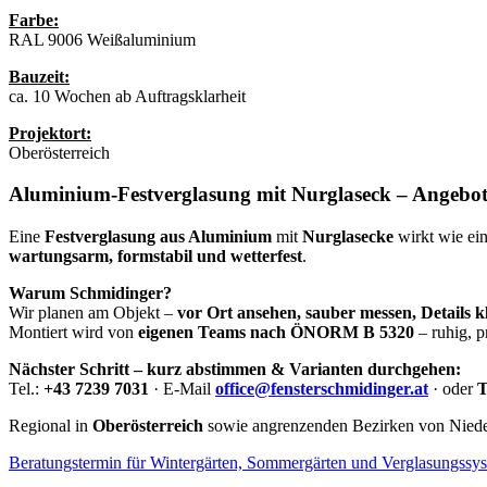
Farbe:
RAL 9006 Weißaluminium
Bauzeit:
ca. 10 Wochen ab Auftragsklarheit
Projektort:
Oberösterreich
Aluminium-Festverglasung mit Nurglaseck – Angebot 
Eine
Festverglasung aus Aluminium
mit
Nurglasecke
wirkt wie ein
wartungsarm, formstabil und wetterfest
.
Warum Schmidinger?
Wir planen am Objekt –
vor Ort ansehen, sauber messen, Details k
Montiert wird von
eigenen Teams nach ÖNORM B 5320
– ruhig, p
Nächster Schritt – kurz abstimmen & Varianten durchgehen:
Tel.:
+43 7239 7031
· E-Mail
office@fensterschmidinger.at
· oder
T
Regional in
Oberösterreich
sowie angrenzenden Bezirken von Nieder
Beratungstermin für Wintergärten, Sommergärten und Verglasungssy