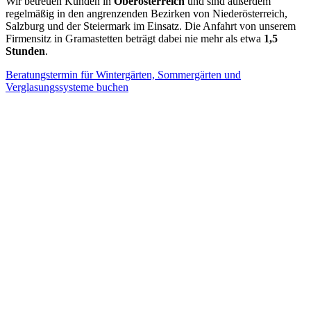
Wir betreuen Kunden in
Oberösterreich
und sind außerdem
regelmäßig in den angrenzenden Bezirken von Niederösterreich,
Salzburg und der Steiermark im Einsatz. Die Anfahrt von unserem
Firmensitz in Gramastetten beträgt dabei nie mehr als etwa
1,5
Stunden
.
Beratungstermin für Wintergärten, Sommergärten und
Verglasungssysteme buchen