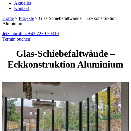
Aktuelles
Kontakt
Home
>
Projekte
> Glas-Schiebefaltwände – Eckkonstruktion
Aluminium
Jetzt anrufen: +43 7239 70310
Termin buchen
Glas-Schiebefaltwände –
Eckkonstruktion Aluminium