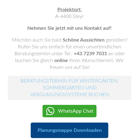
Projektort:
A-4400 Steyr
Nehmen Sie jetzt mit uns Kontakt auf!
Möchten auch Sie bald
Schöne Aussichten
genießen?
Rufen Sie uns einfach für einen unverbindlichen
Beratungstermin unter Tel.:
+43 7239 7031
an oder
buchen Sie gleich
online
Ihren Wunschtermin. Wir
freuen uns auf Sie!
BERATUNGSTERMIN FÜR WINTERGÄRTEN,
SOMMERGÄRTEN UND
VERGLASUNGSSYSTEME BUCHEN
WhatsApp Chat
Planungsmappe Downloaden