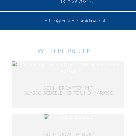
+43 7239 7031 0
office@fensterschmidinger.at
WEITERE PROJEKTE
SOMMERGARTEN MIT
GLASSCHIEBEELEMENTE UND MARKISE
LADENTÜR ALUMINIUM