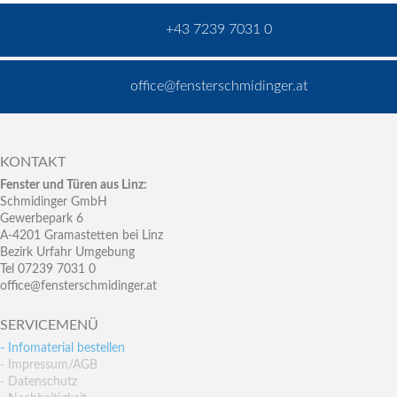
+43 7239 7031 0
office@fensterschmidinger.at
KONTAKT
Fenster und Türen aus Linz:
Schmidinger GmbH
Gewerbepark 6
A-4201 Gramastetten bei Linz
Bezirk Urfahr Umgebung
Tel 07239 7031 0
office@fensterschmidinger.at
SERVICEMENÜ
- Infomaterial bestellen
- Impressum/AGB
- Datenschutz