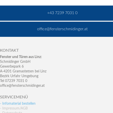
+43 7239 7031 0
office@fensterschmidinger.at
KONTAKT
Fenster und Türen aus Linz:
Schmidinger GmbH
Gewerbepark 6
A-4201 Gramastetten bei Linz
Bezirk Urfahr Umgebung
Tel 07239 7031 0
office@fensterschmidinger.at
SERVICEMENÜ
- Infomaterial bestellen
- Impressum/AGB