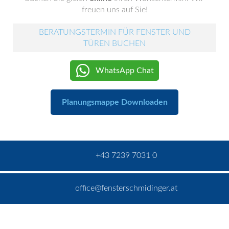
freuen uns auf Sie!
BERATUNGSTERMIN FÜR FENSTER UND
TÜREN BUCHEN
WhatsApp Chat
Planungsmappe Downloaden
+43 7239 7031 0
office@fensterschmidinger.at